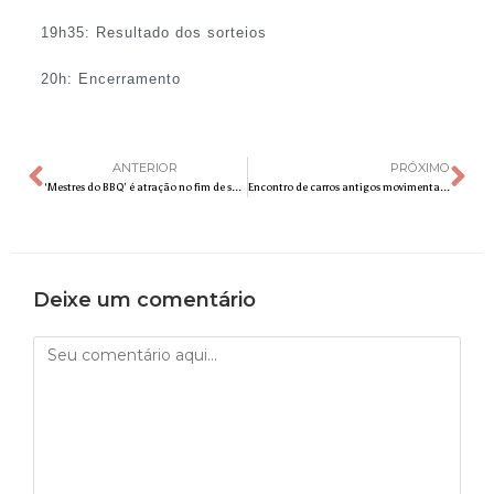
19h35: Resultado dos sorteios
20h: Encerramento
ANTERIOR
PRÓXIMO
‘Mestres do BBQ’ é atração no fim de semana em Campinas com o melhor do churrasco e cervejas artesanais
Encontro de carros antigos movimenta o estacionamento do Shopping Parque das Bandeiras neste final de semana
Deixe um comentário