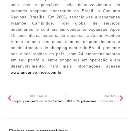
uma das responsáveis pelo desenvolvimento do
segundo shopping construído no Brasil: o Conjunto
Nacional Brasília. Em 2006, associou-se à canadense
Ivanhoe Cambridge, líder global de serviços
imobiliários, e continua em constante expansão. Após
10 anos dessa parceria de sucesso, a Ancar Ivanhoe
tornou-se uma das cinco maiores empreendedoras e
administradoras de shopping center do Brasil, presente
nas cinco regiões do país, com 24 empreendimentos
em seu portfólio, entre shoppings em operação e em
desenvolvimento. Para mais informações, acesse
www.ancarivanhoe.com.br
.
ANTERIOR
PRÓXIMO
Shopping em São Paulo receberá evento geek Anime Quest
EBAA 2024: pelo menos 1.000 carros para exposição e venda estão sendo esperados no jardim da Praça Adhemar de Barros, em Águas de Lindóia