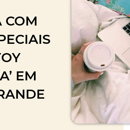
A COM
PECIAIS
TOY
A’ EM
GRANDE