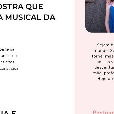
OSTRA QUE
A MUSICAL DA
Sejam b
parte da
mundo! S
Mundial do
tornei mãe
nossas v
as artes
desventur
construída
mãe, profe
Hoje em
IA E
Postag