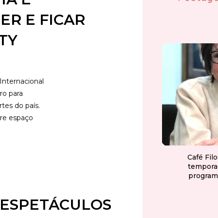
R E FICAR
TY
 Internacional
ro para
rtes do país.
bre espaço
Café Fil
tempora
program
6 ESPETÁCULOS