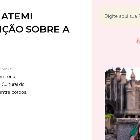
UATEMI
IÇÃO SOBRE A
rais e
ritório,
 Cultural do
ntre corpos,
.