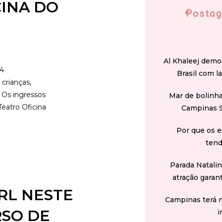
CINA DO
Postag
Al Khaleej demo
34
Brasil com l
crianças,
 Os ingressos
Mar de bolinha
Teatro Oficina
Campinas 
Por que os e
tend
Parada Natali
atração garan
IRL NESTE
Campinas terá 
RSO DE
i