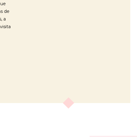
que
as de
, a
visita