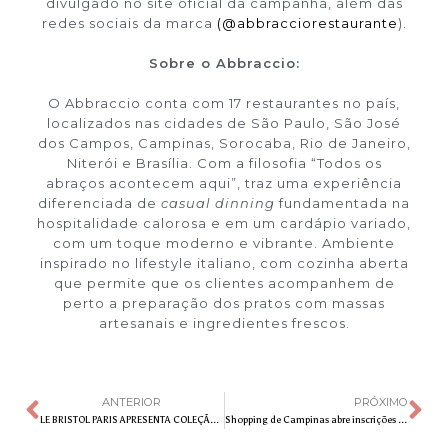
divulgado no site oficial da campanha, além das
redes sociais da marca
(@abbracciorestaurante
).
Sobre o Abbraccio:
O Abbraccio conta com 17 restaurantes no país,
localizados nas cidades de São Paulo, São José
dos Campos, Campinas, Sorocaba, Rio de Janeiro,
Niterói e Brasília. Com a filosofia “Todos os
abraços acontecem aqui”, traz uma experiência
diferenciada de
casual dinning
fundamentada na
hospitalidade calorosa e em um cardápio variado,
com um toque moderno e vibrante. Ambiente
inspirado no lifestyle italiano, com cozinha aberta
que permite que os clientes acompanhem de
perto a preparação dos pratos com massas
artesanais e ingredientes frescos.
ANTERIOR
PRÓXIMO
LE BRISTOL PARIS APRESENTA COLEÇÃO DE PÁSCOA PARA COMEMORAR SEUS 100 ANOS
Shopping de Campinas abre inscrições para Caça Aos Ovos de Páscoa