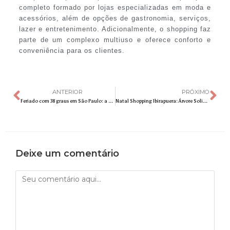
completo formado por lojas especializadas em moda e
acessórios, além de opções de gastronomia, serviços,
lazer e entretenimento. Adicionalmente, o shopping faz
parte de um complexo multiuso e oferece conforto e
conveniência para os clientes.
ANTERIOR
PRÓXIMO
Feriado com 38 graus em São Paulo: a solução pode estar a 110m do chão, na tirolesa Voo da Serra, com 50% de desconto no ingresso
Natal Shopping Ibirapuera: Árvore Solidária completa 11 anos promovendo doações para as crianças do Instituto Cruz de Malta
Deixe um comentário