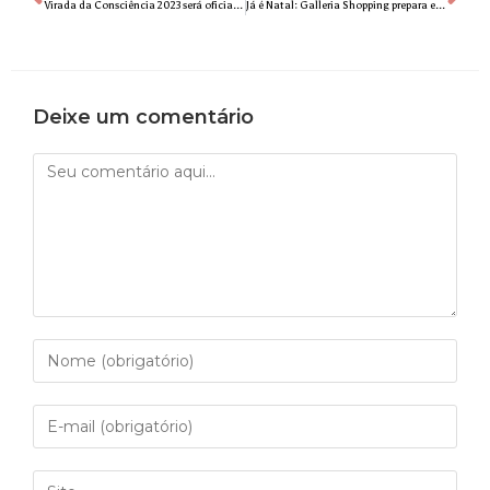
Virada da Consciência 2023 será oficialmente aberta na terça-feira (14/11), às 18h
Já é Natal: Galleria Shopping prepara evento especial para recepcionar a chegada do Papai Noel
Deixe um comentário