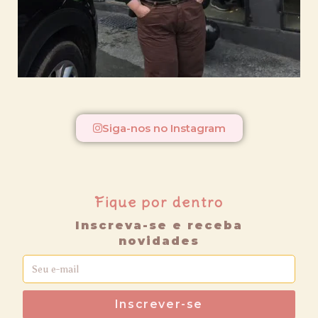
Siga-nos no Instagram
Fique por dentro
Inscreva-se e receba
novidades
Inscrever-se