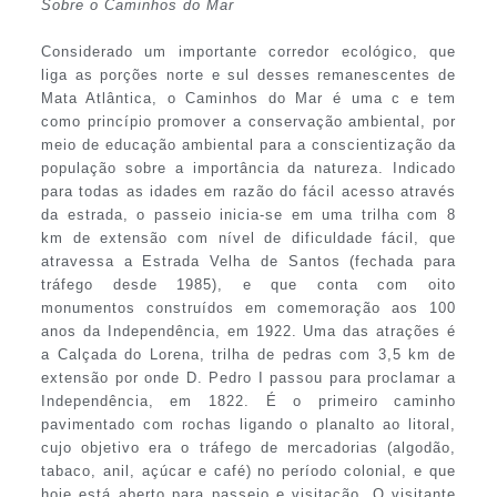
Sobre o Caminhos do Mar
Considerado um importante corredor ecológico, que
liga as porções norte e sul desses remanescentes de
Mata Atlântica, o Caminhos do Mar é uma c e tem
como princípio promover a conservação ambiental, por
meio de educação ambiental para a conscientização da
população sobre a importância da natureza. Indicado
para todas as idades em razão do fácil acesso através
da estrada, o passeio inicia-se em uma trilha com 8
km de extensão com nível de dificuldade fácil, que
atravessa a Estrada Velha de Santos (fechada para
tráfego desde 1985), e que conta com oito
monumentos construídos em comemoração aos 100
anos da Independência, em 1922. Uma das atrações é
a Calçada do Lorena, trilha de pedras com 3,5 km de
extensão por onde D. Pedro I passou para proclamar a
Independência, em 1822. É o primeiro caminho
pavimentado com rochas ligando o planalto ao litoral,
cujo objetivo era o tráfego de mercadorias (algodão,
tabaco, anil, açúcar e café) no período colonial, e que
hoje está aberto para passeio e visitação. O visitante