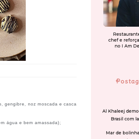
Restaurant
chef e reforç
no I Am D
Postag
mo, gengibre, noz moscada e casca
Al Khaleej demo
Brasil com l
a em água e bem amassada);
Mar de bolinha