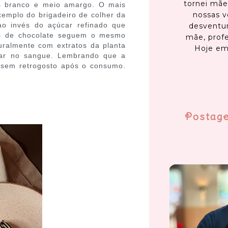
tornei mãe
es branco e meio amargo. O mais
nossas v
xemplo do brigadeiro de colher da
ao invés do açúcar refinado que
desventur
has de chocolate seguem o mesmo
mãe, profe
uralmente com extratos da planta
Hoje em
úcar no sangue. Lembrando que a
 sem retrogosto após o consumo.
Postag