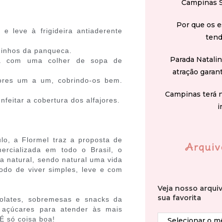
Campinas 
Por que os e
e leve à frigideira antiaderente
tend
quinhos da panqueca.
Parada Natali
ca com uma colher de sopa de
atração garan
jores um a um, cobrindo-os bem.
Campinas terá 
feitar a cobertura dos alfajores.
i
o, a Flormel traz a proposta de
Arquiv
ercializada em todo o Brasil, o
a natural, sendo natural uma vida
modo de viver simples, leve e com
Veja nosso arqui
sua favorita
olates, sobremesas e snacks da
 açúcares para atender às mais
 É só coisa boa!