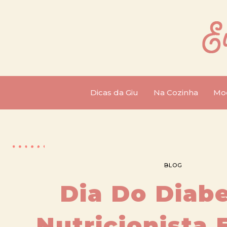
Dicas da Giu
Na Cozinha
Mo
BLOG
Dia Do Diabe
Nutricionista 