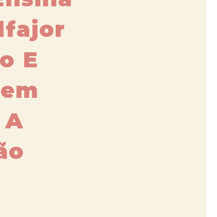
fajor
o E
Sem
 A
ão