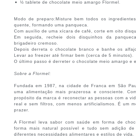
½ tablete de chocolate meio amargo Flormel.
Modo de preparo:Misture bem todos os ingredientes 
quente, formando uma panqueca.
Com auxílio de uma xícara de café, corte em oito dis
Em seguida, recheie dois disquinhos da panque
brigadeiro cremoso.
Depois derreta o chocolate branco e banhe os alfa
Levar ao freezer até firmar bem (cerca de 5 minutos).
O último passo é derreter o chocolate meio amargo e en
Sobre a Flormel:
Fundada em 1987, na cidade de Franca em São Paul
uma alimentação mais prazerosa e consciente. Com
propósito da marca é reconectar as pessoas com a vid
real e sem filtros, com menos artificialismos. É um 
prazer.
A Flormel leva sabor com saúde em forma de choc
forma mais natural possível e tudo sem adição de
diferentes necessidades alimentares e estilos de vida.