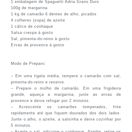
1 embalagem de Spaguetti Adria Grano Duro
100g de margarina
1 kg de camarão 6 dentes de alho, picados
4 colheres (sopa) de azeite
1 cálice de conhaque
Salsa crespa à gosto
Sal, pimenta-do-reino à gosto
Ervas de provence à gosto
Modo de Preparo:
– Em uma tigela média, tempere o camarão com sal,
pimenta-do-reino e reserve.
– Prepare o molho de camarão. Em uma frigideira
grande, aqueça a margarina, junte as ervas de
provence e deixe refogar por 2 minutos.
– Acrescente os camarões temperados, frite
rapidamente até que fiquem dourados dos dois lados.
Junte o alho, o azeite, a salsinha e deixe cozinhar por
5 minutos.
– Acerte o sal, adicione o conhaque, flambe, retire os