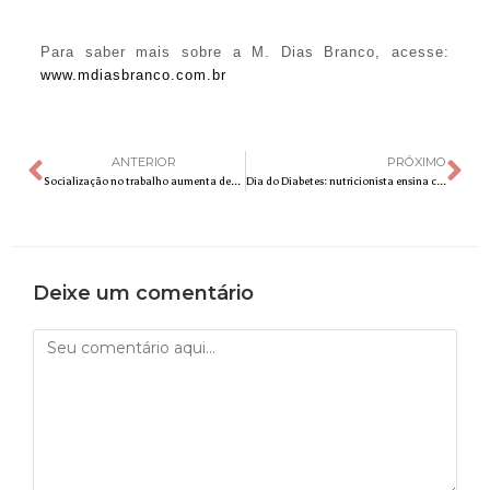
Para saber mais sobre a M. Dias Branco, acesse:
www.mdiasbranco.com.br
ANTERIOR
PRÓXIMO
Socialização no trabalho aumenta desempenho em 20%
Dia do Diabetes: nutricionista ensina como fazer alfajor com recheio e cobertura sem prejudicar a alimentação
Deixe um comentário