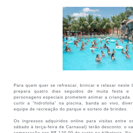
Para quem quer se refrescar, brincar e relaxar neste 
prepara quatro dias seguidos de muita festa e
personagens especiais prometem animar a criançada. A
curtir a “hidrofolia” na piscina, banda ao vivo, div
equipe de recreação do parque e sorteio de brindes.
Os ingressos adquiridos online para visitas entre 
sábado à terça-feira de Carnaval) terão desconto: o v
comparação aos R$ 120,00 do custo na bilheteria. Na q