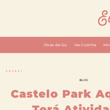
Dicas da Giu
Na Cozinha
Mo
BLOG
Castelo Park A
Terá Ativid