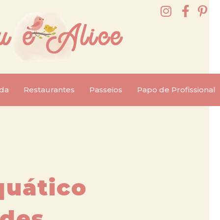
da
Restaurantes
Passeios
Papo de Profissional
quático
ades