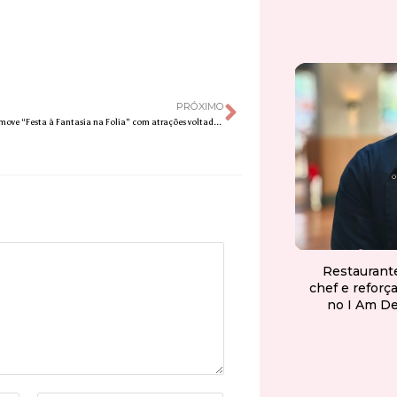
PRÓXIMO
Clube Esperia promove “Festa à Fantasia na Folia” com atrações voltadas para crianças
Restaurant
chef e reforç
no I Am D