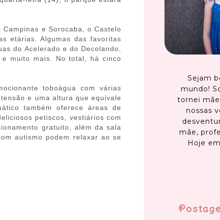
o Campinas e Sorocaba, o Castelo
s etárias. Algumas das favoritas
uas do Acelerado e do Decolando,
 e muito mais. No total, há cinco
Sejam b
ocionante toboágua com várias
mundo! S
tensão e uma altura que equivale
tornei mãe
uático também oferece áreas de
nossas v
liciosos petiscos, vestiários com
desventur
cionamento gratuito, além da sala
mãe, profe
 com autismo podem relaxar ao se
Hoje em
Postag