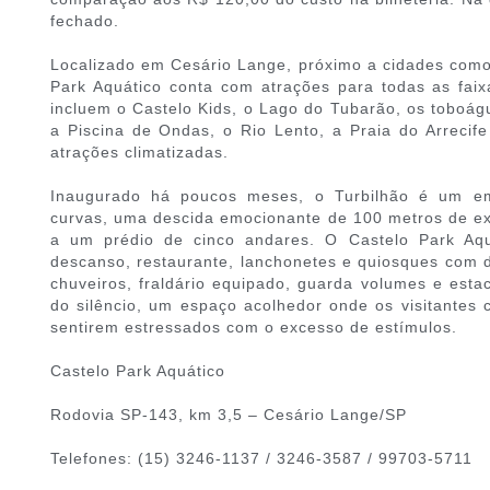
fechado.
Localizado em Cesário Lange, próximo a cidades com
Park Aquático conta com atrações para todas as faixa
incluem o Castelo Kids, o Lago do Tubarão, os toboág
a Piscina de Ondas, o Rio Lento, a Praia do Arrecife
atrações climatizadas.
Inaugurado há poucos meses, o Turbilhão é um em
curvas, uma descida emocionante de 100 metros de ex
a um prédio de cinco andares. O Castelo Park Aq
descanso, restaurante, lanchonetes e quiosques com de
chuveiros, fraldário equipado, guarda volumes e esta
do silêncio, um espaço acolhedor onde os visitantes
sentirem estressados com o excesso de estímulos.
Castelo Park Aquático
Rodovia SP-143, km 3,5 – Cesário Lange/SP
Telefones: (15) 3246-1137 / 3246-3587 / 99703-5711