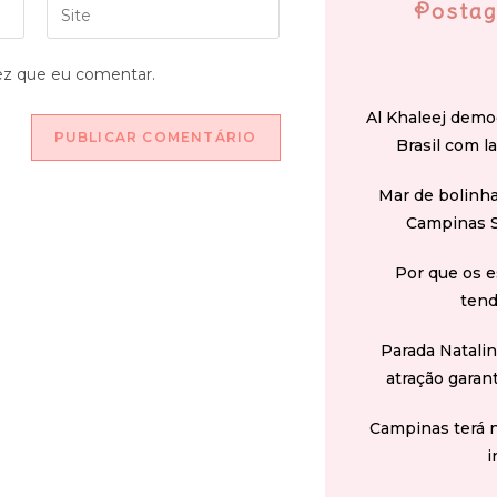
Postag
ez que eu comentar.
Al Khaleej demo
Brasil com l
Mar de bolinha
Campinas 
Por que os e
tend
Parada Natali
atração garan
Campinas terá 
i