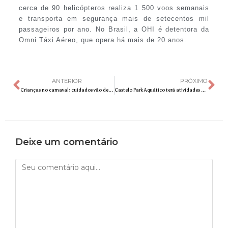
cerca de 90 helicópteros realiza 1 500 voos semanais
e transporta em segurança mais de setecentos mil
passageiros por ano. No Brasil, a OHI é detentora da
Omni Táxi Aéreo, que opera há mais de 20 anos.
ANTERIOR
PRÓXIMO
Crianças no carnaval: cuidados vão desde os bloquinhos até as redes sociais
Castelo Park Aquático terá atividades especiais de Carnaval
Deixe um comentário