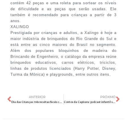
contém 42 peças e uma roleta para sortear os níveis
de dificuldade e as peças que serão usadas. Ele
também é recomendado para crianças a partir de 3
anos.
XALINGO
Prestigiada por crianças e adultos, a Xalingo é hoje a
maior indústria de brinquedos do Rio Grande do Sul e
está entre as cinco maiores do Brasil no segmento.
Além dos populares bloquinhos de madeira do
Brincando de Engenheiro, o catálogo da empresa reúne
brinquedos educativos, carros elétricos, triciclos,
linhas de produtos licenciados (Harry Potter, Disney,
Turma da Mônica) e playgrounds, entre outros itens.
ANTERIOR
PRÓXIMO
Dia das Crianças: três receitas fáceis com Mocoquinha para fazer com os pequenos
Contos da Capivara: podcast infantil sobre sustentabilidade e meio ambiente lança novos episódios fortalecendo autores nacionais