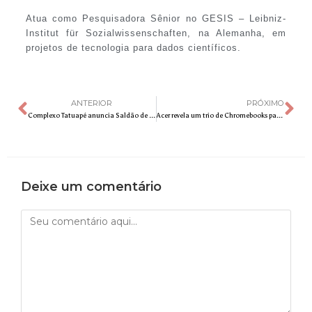
Atua como Pesquisadora Sênior no GESIS – Leibniz-
Institut für Sozialwissenschaften, na Alemanha, em
projetos de tecnologia para dados científicos.
ANTERIOR
PRÓXIMO
Complexo Tatuapé anuncia Saldão de Natal com descontos de até 70%
Acer revela um trio de Chromebooks para famílias, estudantes e trabalhadores híbridos
Deixe um comentário