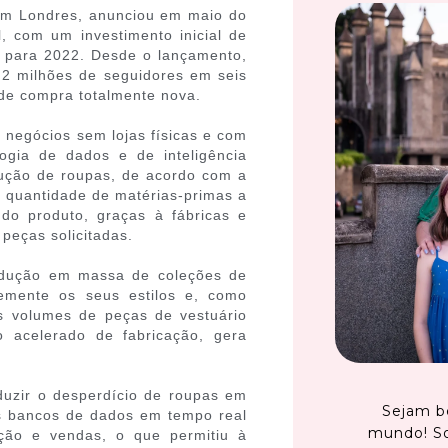
em Londres, anunciou em maio do
, com um investimento inicial de
 para 2022. Desde o lançamento,
 2 milhões de seguidores em seis
de compra totalmente nova.
negócios sem lojas físicas e com
ogia de dados e de inteligência
odução de roupas, de acordo com a
da quantidade de matérias-primas a
 do produto, graças à fábricas e
peças solicitadas.
rodução em massa de coleções de
emente os seus estilos e, como
es volumes de peças de vestuário
o acelerado de fabricação, gera
duzir o desperdício de roupas em
Sejam b
s bancos de dados em tempo real
mundo! S
uição e vendas, o que permitiu à