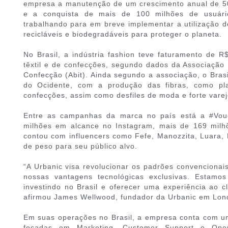
empresa a manutenção de um crescimento anual de 5
e a conquista de mais de 100 milhões de usuário
trabalhando para em breve implementar a utilização
recicláveis e biodegradáveis para proteger o planeta.
No Brasil, a indústria fashion teve faturamento de 
têxtil e de confecções, segundo dados da Associação B
Confecção (Abit). Ainda segundo a associação, o Brasi
do Ocidente, com a produção das fibras, como pla
confecções, assim como desfiles de moda e forte varej
Entre as campanhas da marca no país está a #Vou
milhões em alcance no Instagram, mais de 169 milhõ
contou com influencers como Fefe, Manozzita, Luara, 
de peso para seu público alvo.
“A Urbanic visa revolucionar os padrões convencionais
nossas vantagens tecnológicas exclusivas. Estamo
investindo no Brasil e oferecer uma experiência ao cl
afirmou James Wellwood, fundador da Urbanic em Lon
Em suas operações no Brasil, a empresa conta com u
focadas em Marketing, Customer Support e Oper