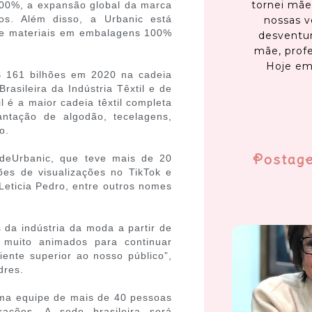
tornei mãe
00%, a expansão global da marca
s. Além disso, a Urbanic está
nossas v
 de materiais em embalagens 100%
desventur
mãe, profe
Hoje em
R$ 161 bilhões em 2020 na cadeia
rasileira da Indústria Têxtil e de
l é a maior cadeia têxtil completa
ntação de algodão, tecelagens,
o.
Postag
deUrbanic, que teve mais de 20
es de visualizações no TikTok e
Leticia Pedro, entre outros nomes
 da indústria da moda a partir de
s muito animados para continuar
iente superior ao nosso público”,
dres.
ma equipe de mais de 40 pessoas
ações. A sede brasileira será