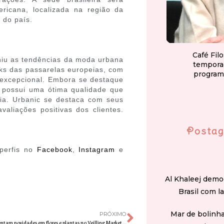
ericana, localizada na região da
 do país.
Café Fil
iniu as tendências da moda urbana
tempora
ks das passarelas europeias, com
program
 excepcional. Embora se destaque
a possui uma ótima qualidade que
ria. Urbanic se destaca com seus
aliações positivas dos clientes.
Postag
 perfis no
Facebook
,
Instagram
e
Al Khaleej demo
Brasil com l
Mar de bolinha
PRÓXIMO
Produtores apresentam novidades em flores e plantas no Veilling Market, que começa nesta quinta-feira