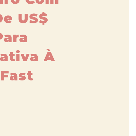
De US$
Para
ativa À
 Fast