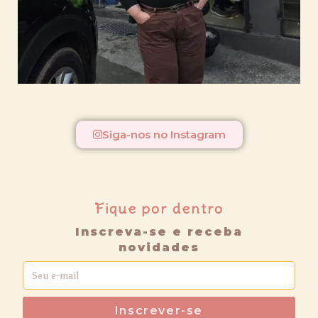
Siga-nos no Instagram
Fique por dentro
Inscreva-se e receba
novidades
Inscrever-se