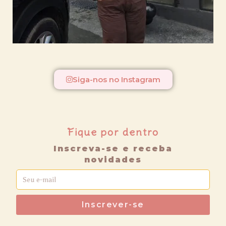
Siga-nos no Instagram
Fique por dentro
Inscreva-se e receba
novidades
Inscrever-se