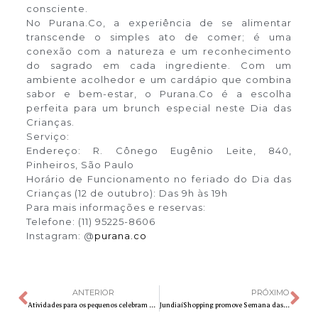
consciente.
No Purana.Co, a experiência de se alimentar
transcende o simples ato de comer; é uma
conexão com a natureza e um reconhecimento
do sagrado em cada ingrediente. Com um
ambiente acolhedor e um cardápio que combina
sabor e bem-estar, o Purana.Co é a escolha
perfeita para um brunch especial neste Dia das
Crianças.
Serviço:
Endereço: R. Cônego Eugênio Leite, 840,
Pinheiros, São Paulo
Horário de Funcionamento no feriado do Dia das
Crianças (12 de outubro): Das 9h às 19h
Para mais informações e reservas:
Telefone: (11) 95225-8606
Instagram: @
purana.co
ANTERIOR
PRÓXIMO
Atividades para os pequenos celebram a semana do Dia das Crianças no Campinas Shopping
JundiaíShopping promove Semana das Crianças