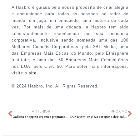
A Hasbro é guiada pelo nosso propósito de criar alegria
e comunidade para todas as pessoas ao redor do
mundo, um jogo, um brinquedo, uma história de cada
vez. Por mais de uma década, a Hasbro tem sido
consistentemente reconhecida por sua cidadania
corporativa, inclusive sendo nomeada uma das 100
Melhores Cidadãs Corporativas, pela 3BL Media, uma
das Empresas Mais Éticas do Mundo, pelo Ethisphere
Institute, e uma das 50 Empresas Mais Comunitárias
nos EUA, pelo Civic 50. Para obter mais informações,
visite o
site
.
© 2024 Hasbro, Inc. All Rights Reserved.
ANTERIOR
PRÓXIMO
Galleria Shopping organiza programação de Páscoa gratuita para toda a família
DUX Nutrition eleva categoria de Health & Wellness com lançamento de dois produtos inovadores