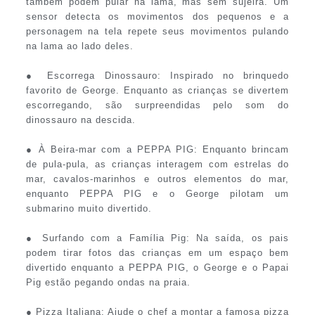
também podem pular na lama, mas sem sujeira. Um
sensor detecta os movimentos dos pequenos e a
personagem na tela repete seus movimentos pulando
na lama ao lado deles.
● Escorrega Dinossauro: Inspirado no brinquedo
favorito de George. Enquanto as crianças se divertem
escorregando, são surpreendidas pelo som do
dinossauro na descida.
● À Beira-mar com a PEPPA PIG: Enquanto brincam
de pula-pula, as crianças interagem com estrelas do
mar, cavalos-marinhos e outros elementos do mar,
enquanto PEPPA PIG e o George pilotam um
submarino muito divertido.
● Surfando com a Família Pig: Na saída, os pais
podem tirar fotos das crianças em um espaço bem
divertido enquanto a PEPPA PIG, o George e o Papai
Pig estão pegando ondas na praia.
● Pizza Italiana: Ajude o chef a montar a famosa pizza