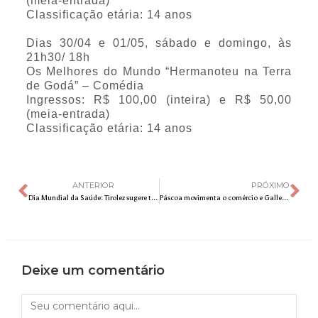
(meia-entrada)
Classificação etária: 14 anos
Dias 30/04 e 01/05, sábado e domingo, às
21h30/ 18h
Os Melhores do Mundo “Hermanoteu na Terra
de Godá” – Comédia
Ingressos: R$ 100,00 (inteira) e R$ 50,00
(meia-entrada)
Classificação etária: 14 anos
ANTERIOR
PRÓXIMO
Dia Mundial da Saúde: Tirolez sugere três refeições saudáveis e práticas para o dia a dia
Páscoa movimenta o comércio e Galleria Shopping oferece itens diferenciados e promoções especiais
Deixe um comentário