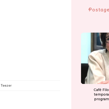
Postag
 Teezer
Café Fil
tempora
program