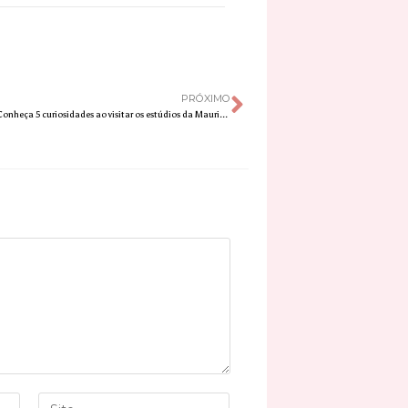
PRÓXIMO
Opção de férias: Conheça 5 curiosidades ao visitar os estúdios da Mauricio de Sousa Produções