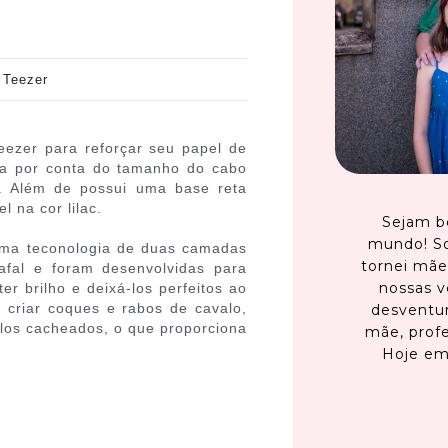
 Teezer
eezer para reforçar seu papel de
fica por conta do tamanho do cabo
r. Além de possui uma base reta
 na cor lilac.
Sejam b
mundo! S
 uma teconologia de duas camadas
tornei mãe
afal e foram desenvolvidas para
nossas v
er brilho e deixá-los perfeitos ao
 criar coques e rabos de cavalo,
desventur
elos cacheados, o que proporciona
mãe, profe
Hoje em