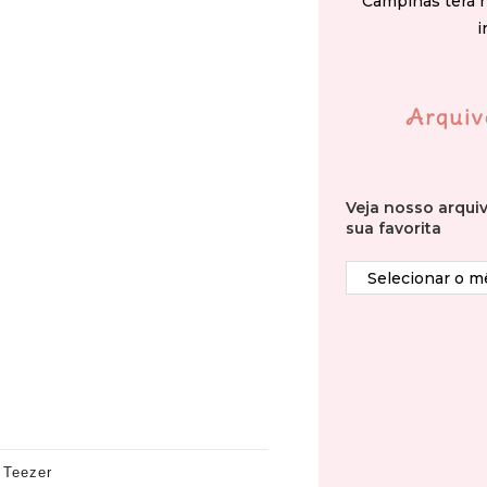
Campinas terá 
i
Arquiv
Veja nosso arqui
sua favorita
 Teezer