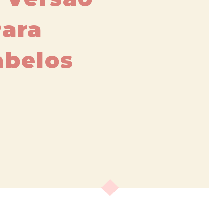
Para
abelos