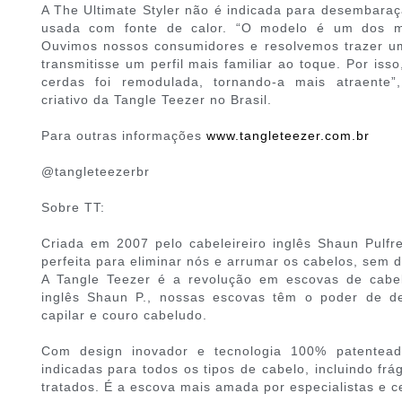
A The Ultimate Styler não é indicada para desembaraç
usada com fonte de calor. “O modelo é um dos ma
Ouvimos nossos consumidores e resolvemos trazer um
transmitisse um perfil mais familiar ao toque. Por iss
cerdas foi remodulada, tornando-a mais atraente”, 
criativo da Tangle Teezer no Brasil.
Para outras informações
www.tangleteezer.com.br
@tangleteezerbr
Sobre TT:
Criada em 2007 pelo cabeleireiro inglês Shaun Pulfre
perfeita para eliminar nós e arrumar os cabelos, sem da
A Tangle Teezer é a revolução em escovas de cabelo
inglês Shaun P., nossas escovas têm o poder de d
capilar e couro cabeludo.
Com design inovador e tecnologia 100% patenteada
indicadas para todos os tipos de cabelo, incluindo fr
tratados. É a escova mais amada por especialistas e c