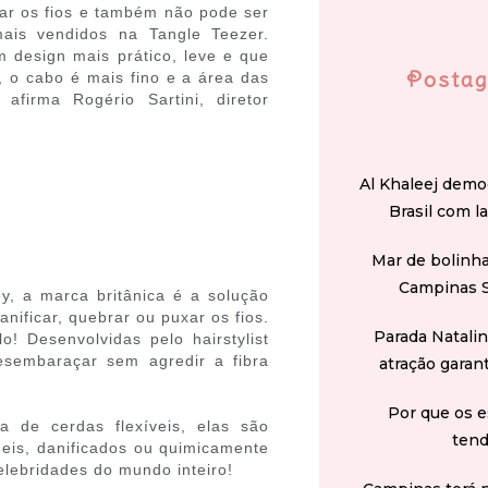
ar os fios e também não pode ser
is vendidos na Tangle Teezer.
 design mais prático, leve e que
Postag
o, o cabo é mais fino e a área das
afirma Rogério Sartini, diretor
Al Khaleej demo
Brasil com l
Mar de bolinha
Campinas 
y, a marca britânica é a solução
nificar, quebrar ou puxar os fios.
Parada Natali
! Desenvolvidas pelo hairstylist
esembaraçar sem agredir a fibra
atração garan
Por que os e
 de cerdas flexíveis, elas são
tend
ágeis, danificados ou quimicamente
elebridades do mundo inteiro!