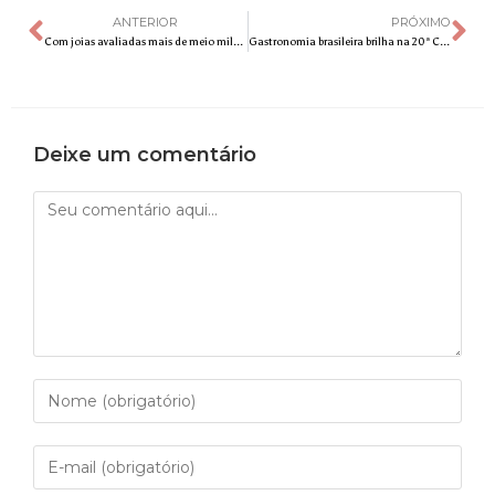
ANTERIOR
PRÓXIMO
Com joias avaliadas mais de meio milhão e looks exclusivos, Guilherme e Benuto gravam projeto audivisual
Gastronomia brasileira brilha na 20ª Campinas Restaurant Week com menus que exaltam ingredientes regionais
Deixe um comentário