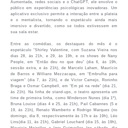
Aumentada, redes sociais e o ChatGPT, ele envolve o
público em experiências psicológicas inovadoras. Um
aplicativo exclusivo permite a interação entre a plateia
e o mentalista, tornando o espetáculo ainda mais
imersivo e divertido, como se todos estivessem em
sua sala estar.
Entre as comédias, os destaques do mês é o
espetáculo “Shirley Valentine, com Suzana Vieira nos
dias 28, às 21h, e 29, às 19h, e os shows de Nany
People, em “Então deu no que deu” (dia 6, às 19h,
sessão extra, e às 21h), de Marcelo Laham, Maurício
de Barros e Willians Mezzacapa, em “Embrulha para
viagem” (dia 7, às 21h), e de Victor Camejo, Roninho
Braga e Osmar Campbell, em “Em pé na rede” (dia 21,
às 21h). Na linha de stand-ups, o teatro apresenta um
time de primeira linha, como Winderson Nunes (dia 1º),
Bruna Louise (dias 4 e 25, às 21h), Pail Cabannes (5 e
19, ás 21h), Renato Wamberto e Rodrigo Marques (no
domingo, dia 8, respectivamente às 17h e às 19h), Léo
Lins(dia 11, às 21h), Gabriel Louchard (dia 15, às 19h),
Mauricio Meirelles e Igor Guimarães (no sábado, dia