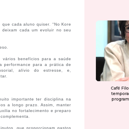
de que cada aluno quiser. “No Kore
e deixam cada um evoluir no seu
eso.
m vários benefícios para a saúde
a performance para a prática de
sorial, alívio do estresse, e,
tar.
Café Fil
tempora
program
uito importante ter disciplina na
cios a longo prazo. Assim, manter
uxilia no fortalecimento e preparo
, complementa.
inutos, que proporcionam gastos