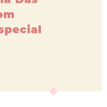
Com
special