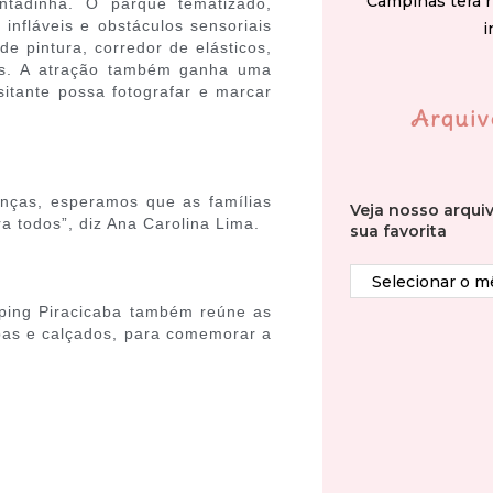
Campinas terá 
ntadinha. O parque tematizado,
nfláveis e obstáculos sensoriais
i
e pintura, corredor de elásticos,
cas. A atração também ganha uma
sitante possa fotografar e marcar
Arquiv
nças, esperamos que as famílias
Veja nosso arqui
ra todos”, diz Ana Carolina Lima.
sua favorita
pping Piracicaba também reúne as
pas e calçados, para comemorar a