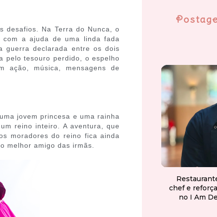
Postag
s desafios. Na Terra do Nunca, o
s com a ajuda de uma linda fada
a guerra declarada entre os dois
ca pelo tesouro perdido, o espelho
tam ação, música, mensagens de
 uma jovem princesa e uma rainha
m reino inteiro. A aventura, que
os moradores do reino fica ainda
 o melhor amigo das irmãs.
Restaurant
chef e reforç
no I Am D