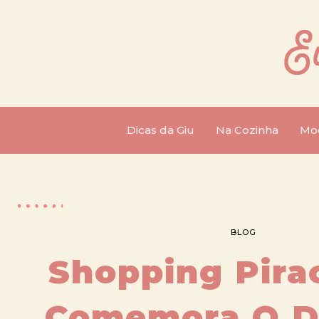
Dicas da Giu
Na Cozinha
Mo
BLOG
Shopping Pira
Comemora O D