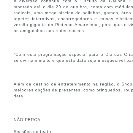
A diversão continua com o Circuito da Galinha Pi
montado até o dia 29 de outubro, conta com módulos i
radicais, uma mega piscina de bolinhas, games, área d
tapetes interativos, escorregadores e camas elásti
versão gigante do Pintinho Amarelinho, para que o vi
os amiguinhos nas redes sociais.
“Com esta programação especial para o Dia das Cria
se divirtam muito e que esta data seja inesquecível pa
Além de destino de entretenimento na região, o Sho
melhores opções de presentes, como brinquedos, rou
data.
NÃO PERCA
Sessões de teatro