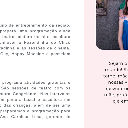
tino de entretenimento da região.
 prepara uma programação ainda
teatro, pintura facial e escultura
onhecer a Fazendinha do Chico
tadinha e as sessões de cinema,
 City, Happy Machine e passeiam
Sejam b
mundo! S
tornei mãe
nossas v
 programa atividades gratuitas e
. São sessões de teatro com os
desventur
tura Congelante. Nos intervalos
mãe, profe
m pintura facial e escultura em
Hoje em
ão das crianças, além de ser uma
e preparamos a programação para
 Ana Carolina Lima, gerente de