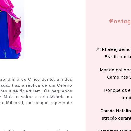
Postag
Al Khaleej demo
Brasil com l
Mar de bolinha
Campinas 
Fazendinha do Chico Bento, um dos
ção traz a réplica de um Celeiro
Por que os e
dores a se divertirem. Os pequenos
Mola e soltar a criatividade na
tend
de Milharal, um tanque repleto de
Parada Natali
atração garan