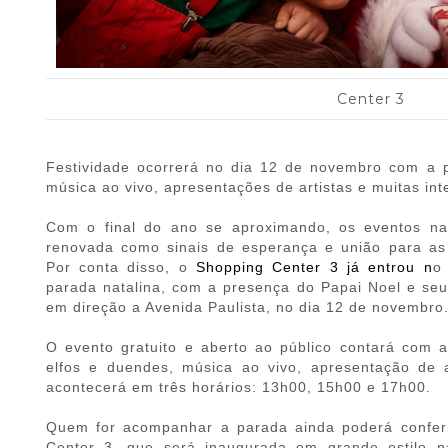
Center 3
Festividade ocorrerá no dia 12 de novembro com a 
música ao vivo, apresentações de artistas e muitas in
Com o final do ano se aproximando, os eventos na
renovada como sinais de esperança e união para a
Por conta disso, o
Shopping Center 3 já entrou n
o
parada natalina, com a presença do Papai Noel e seu
em direção a Avenida Paulista, no dia 12 de novembro
O evento gratuito e aberto ao público contará com
elfos e duendes, música ao vivo, apresentação de ar
acontecerá em três horários: 13h00, 15h00 e 17h00.
Quem for acompanhar a parada ainda poderá confer
Center 3, que será inaugurada em grande estilo 