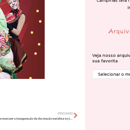
Campinas terá 
i
Arquiv
Veja nosso arqui
sua favorita
PRÓXIMO
Atrações gratuitas marcam a inauguração da decoração natalina no JundiaíShopping