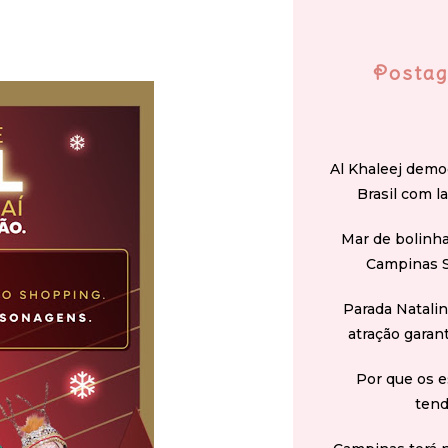
Postag
Al Khaleej demo
Brasil com l
Mar de bolinha
Campinas 
Parada Natali
atração garan
Por que os e
tend