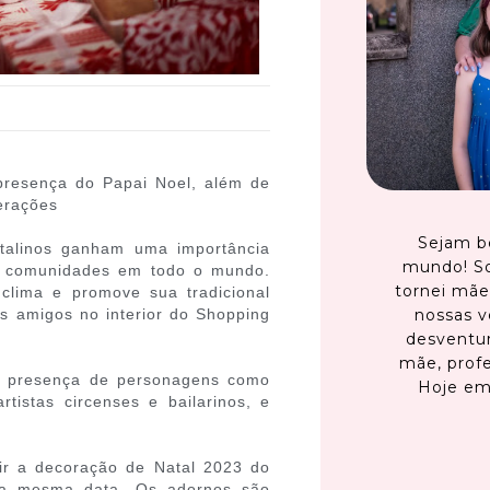
presença do Papai Noel, além de
terações
Sejam b
talinos ganham uma importância
mundo! S
s comunidades em todo o mundo.
tornei mãe
 clima e promove sua tradicional
s amigos no interior do Shopping
nossas v
.
desventur
mãe, profe
 a presença de personagens como
Hoje em
tistas circenses e bailarinos, e
ir a decoração de Natal 2023 do
na mesma data. Os adornos são