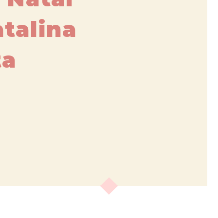
talina
ta