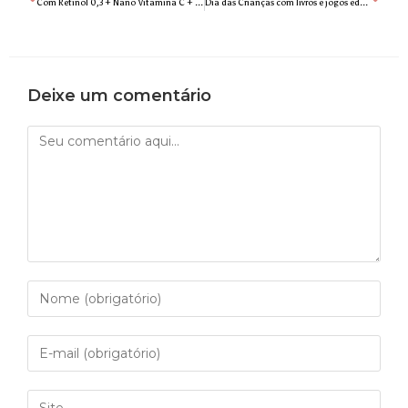
Com Retinol 0,3 + Nano Vitamina C + Epion + Phloretin, Retinol é o creme de tratamento anti-idade intensivo da Creamy
Dia das Crianças com livros e jogos educativos: Editora MOL prepara lista com 5 sugestões de presentes
Deixe um comentário