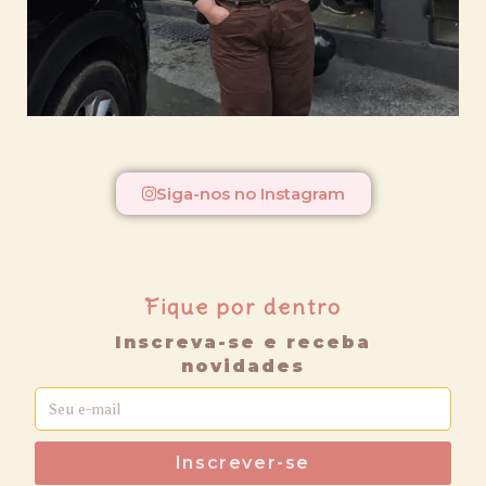
Siga-nos no Instagram
Fique por dentro
Inscreva-se e receba
novidades
Inscrever-se