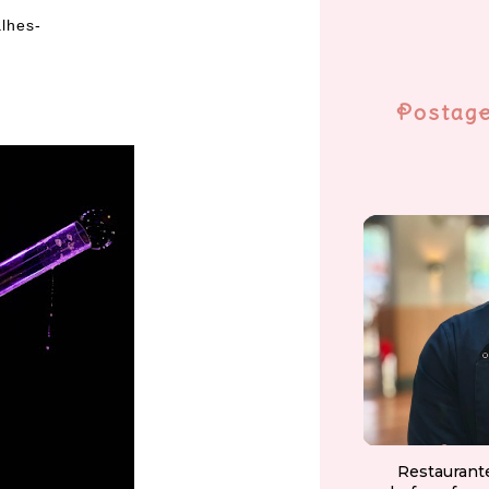
alhes-
Postag
Restaurant