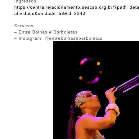
Ingressos:
https://centralrelacionamento.sescsp.org.br/?path=det
atividade&unidade=53&id=2343
Serviços:
– Entre Bolhas e Borboletas
– Instagram: @entrebolhaseborboletas