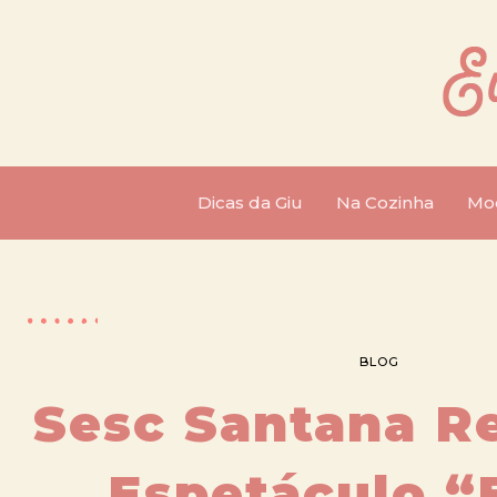
Dicas da Giu
Na Cozinha
Mo
BLOG
Sesc Santana R
Espetáculo “