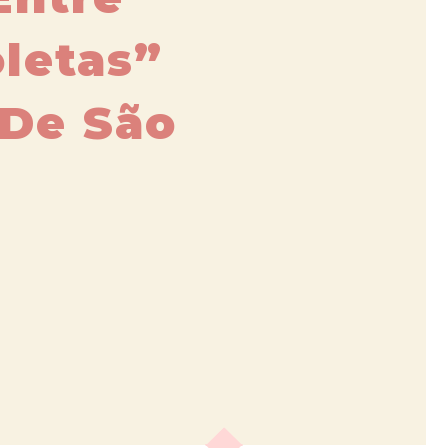
letas”
 De São