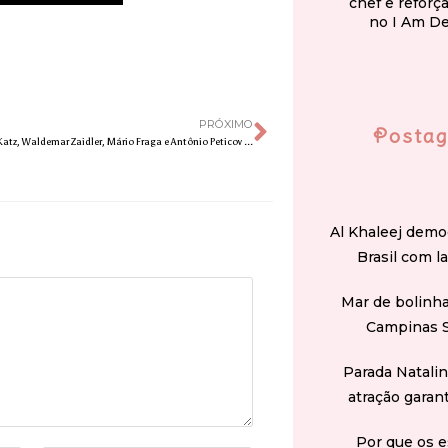
chef e reforç
no I Am D
PRÓXIMO
Postag
Obras de Renina Katz, Waldemar Zaidler, Mário Fraga e Antônio Peticov expostas no Metrô de São Paulo serão restauradas
Al Khaleej demo
Brasil com l
Mar de bolinha
Campinas 
Parada Natali
atração garan
Por que os e