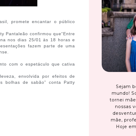
asil, promete encantar o público
tty Pantaleão confirmou que“Entre
ana nos dias 25/01 às 18 horas e
resentações fazem parte de uma
nse.
nto com o espetáculo que cativa
eveza, envolvida por efeitos de
es bolhas de sabão” conta Patty
Sejam b
mundo! S
tornei mãe
nossas v
desventur
mãe, profe
Hoje em