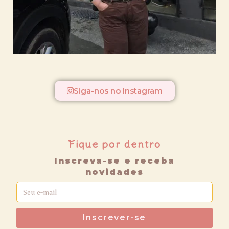
Siga-nos no Instagram
Fique por dentro
Inscreva-se e receba
novidades
Inscrever-se