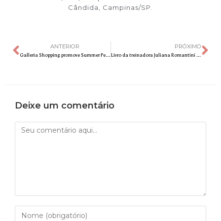
Cândida, Campinas/SP.
ANTERIOR
PRÓXIMO
Galleria Shopping promove Summer Pet com atividades especiais para tutores e seus cães
Livro da treinadora Juliana Romantini revela segredos para tornar a vida mais plena e saudável
Deixe um comentário