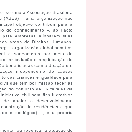
, se uniu à Associação Brasileira
lo (ABES) – uma organização não
cipal objetivo contribuir para a
eio do conhecimento –, ao Pacto
 para empresas alinharem suas
 nas áreas de Direitos Humanos,
org – organização global sem fins
tável e saneamento por meio de
do, articulação e amplificação do
ão beneficiadas com a doação e o
anização independente de causas
ito das crianças e igualdade para
civil que tem por missão tecer as
ação do conjunto de 16 favelas da
iciativa civil sem fins lucrativos
o de apoiar o desenvolvimento
construção de residências e que
cado e ecológico) –, e a própria
umentar ou repensar a atuação de