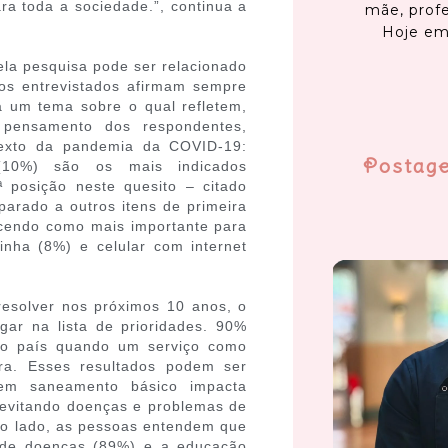
ra toda a sociedade.”, continua a
mãe, profe
Hoje em
la pesquisa pode ser relacionado
os entrevistados afirmam sempre
ia um tema sobre o qual refletem,
pensamento dos respondentes,
ntexto da pandemia da COVID-19:
Postag
10%) são os mais indicados
 posição neste quesito – citado
rado a outros itens de primeira
cendo como mais importante para
inha (8%) e celular com internet
 resolver nos próximos 10 anos, o
ar na lista de prioridades. 90%
omo país quando um serviço como
ira. Esses resultados podem ser
em saneamento básico impacta
 evitando doenças e problemas de
tro lado, as pessoas entendem que
o de doenças (89%) e a educação