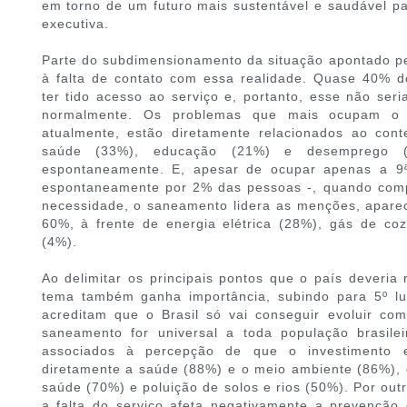
em torno de um futuro mais sustentável e saudável pa
executiva.
Parte do subdimensionamento da situação apontado pe
à falta de contato com essa realidade. Quase 40% d
ter tido acesso ao serviço e, portanto, esse não ser
normalmente. Os problemas que mais ocupam o 
atualmente, estão diretamente relacionados ao co
saúde (33%), educação (21%) e desemprego (
espontaneamente. E, apesar de ocupar apenas a 9ª
espontaneamente por 2% das pessoas -, quando compa
necessidade, o saneamento lidera as menções, apare
60%, à frente de energia elétrica (28%), gás de coz
(4%).
Ao delimitar os principais pontos que o país deveria
tema também ganha importância, subindo para 5º lug
acreditam que o Brasil só vai conseguir evoluir c
saneamento for universal a toda população brasile
associados à percepção de que o investimento 
diretamente a saúde (88%) e o meio ambiente (86%),
saúde (70%) e poluição de solos e rios (50%). Por ou
a falta do serviço afeta negativamente a prevençã