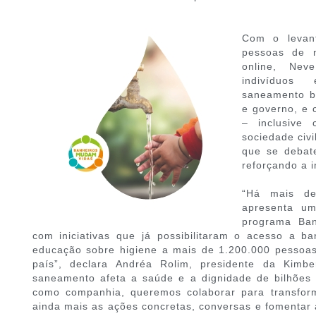
Com o levant
pessoas de 
online, Ne
indivíduo
saneamento b
e governo, e 
– inclusive
sociedade civ
que se debat
reforçando a 
“Há mais de
apresenta um
programa Ban
com iniciativas que já possibilitaram o acesso a b
educação sobre higiene a mais de 1.200.000 pessoa
país”, declara Andréa Rolim, presidente da Kimber
saneamento afeta a saúde e a dignidade de bilhõe
como companhia, queremos colaborar para transform
ainda mais as ações concretas, conversas e fomentar a