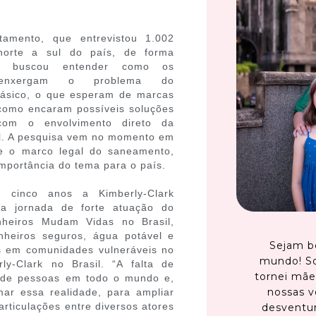
amento, que entrevistou 1.002
norte a sul do país, de forma
ve buscou entender como os
s enxergam o problema do
ásico, o que esperam de marcas
como encaram possíveis soluções
 com o envolvimento direto da
il. A pesquisa vem no momento em
e o marco legal do saneamento,
importância do tema para o país.
 cinco anos a Kimberly-Clark
a jornada de forte atuação do
heiros Mudam Vidas no Brasil,
anheiros seguros, água potável e
Sejam b
s em comunidades vulneráveis no
mundo! S
ly-Clark no Brasil. “A falta de
tornei mãe
s de pessoas em todo o mundo e,
nossas v
ar essa realidade, para ampliar
rticulações entre diversos atores
desventur