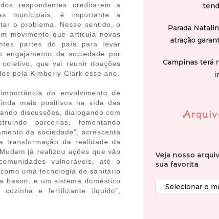
dos respondentes creditarem a
tend
ras municipais, é importante a
tar o problema. Nesse sentido, o
Parada Natali
um movimento que articula novas
atração garan
ntes partes do país para levar
 o engajamento da sociedade por
Campinas terá 
coletivo, que vai reunir doações
os pela Kimberly-Clark esse ano.
i
importância do envolvimento de
inda mais positivos na vida das
Arquiv
rando discussões, dialogando com
truindo parcerias, fomentando
jamento da sociedade”, acrescenta
a transformação da realidade da
 Mudam já realizou ações que vão
Veja nosso arqui
omunidades vulneráveis, até o
sua favorita
 como uma tecnologia de sanitário
da bason, e um sistema doméstico
ozinha e fertilizante líquido”,