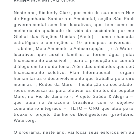
BANHEIROS MUDAM VIDAS
Neste ano, Kimberly-Clark, por meio de sua marca Neve
de Engenharia Sanitária e Ambiental, seção São Pau
governamental sem fins lucrativos, que tem como prin
melhoria da qualidade de vida da sociedade por m
Global das Nações Unidas (Pacto) – uma chamada
estratégias e operações a 10 princípios universais
Trabalho, Meio Ambiente e Anticorrupção –, e à Water.
lucrativos que auxilia famílias a terem água po
financiamento acessível -, para a produção de conteú
diálogo em torno do tema. Além das entidades que ser
financiamento coletivo: Plan International – org
humanitárias e desenvolvimento que trabalha pelo dire
meninas -, Redes da Maré – Instituição da sociedade 
redes necessárias para efetivar os direitos da popul
Maré, no Rio de Janeiro -, Projeto Saúde & Alegria – in
que atua na Amazônia brasileira com o objetiv
comunitário integrado –, TETO – ONG que atua para 
trouxe o projeto Banheiros Biodigestores (pré-fabri
Water.org.
O programa, neste ano, vai focar seus esforços em a