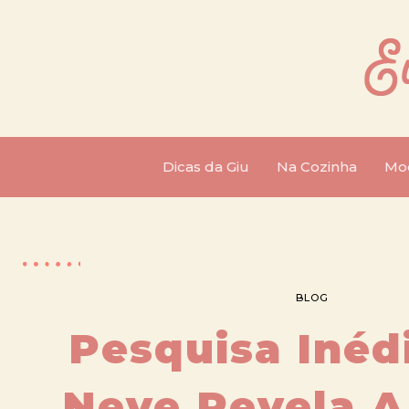
Dicas da Giu
Na Cozinha
Mo
BLOG
Pesquisa Inéd
Neve Revela A