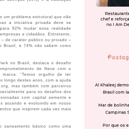
Restaurant
 um problema estrutural que não
chef e reforç
as a iniciativa privada deve se
no I Am D
e para 92% mudar essa realidade
empresas e cidadãos. Entretanto,
 – de caráter público ou privado –
o Brasil, e 74% não sabem como
Postag
lark no Brasil, destaca o desafio
comprometimento de Neve com o
da marca: “Temos orgulho de ter
ao longo destes anos, com a ajuda
Al Khaleej demo
er.org, mas também com parceiros
pecialmente para os desafios dos
Brasil com l
ulsionadas com capital semente e
os atuando e evoluindo em nosso
Mar de bolinha
mentos que inspirem cada vez mais
Campinas 
Por que os e
do saneamento básico como uma