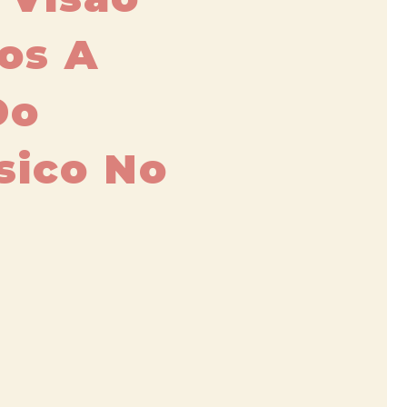
ros A
Do
sico No