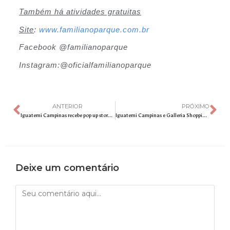
Também há atividades gratuitas
Site
:
www.familianoparque.com.br
Facebook @familianoparque
Instagram:@
oficialfamilianoparque
ANTERIOR
PRÓXIMO
Iguatemi Campinas recebe pop up store Christian Louboutin
Iguatemi Campinas e Galleria Shopping apresentam campanha do Dia dos Namorados
Deixe um comentário