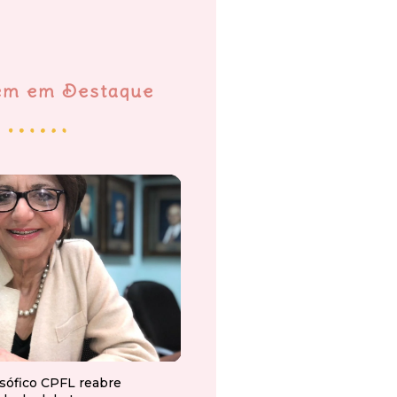
em em Destaque
osófico CPFL reabre