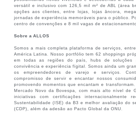
versátil e inclusivo com 126,5 mil m² de ABL (área b
opções aos clientes, entre lojas, lojas âncora, mega
jornadas de experiência memoráveis para o público. Po
centro de convenções e 8 mil vagas de estacionamento
Sobre a ALLOS
Somos a mais completa plataforma de serviços, entret
América Latina. Nosso portfólio tem 62 shoppings próp
em todas as regiões do país, hubs de soluções 
convivência e experiência fígital. Somos ainda um gr
os empreendedores de varejo e serviços. Con
compromisso de servir e encantar nossos consumid
promovendo momentos que encantam e transformam. 
Mercado Novo da Bovespa, com mais alto nível de G
iniciativas com certificações internacionalmente
Sustentabilidade (ISE) da B3 e melhor avaliação do s
(CDP), além da adesão ao Pacto Global da ONU.