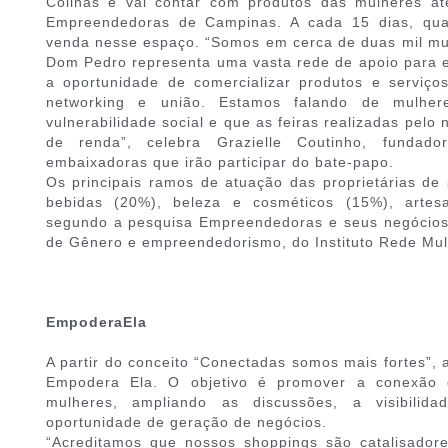
Colinas e vai contar com produtos das mulheres a
Empreendedoras de Campinas. A cada 15 dias, qua
venda nesse espaço. “Somos em cerca de duas mil mu
Dom Pedro representa uma vasta rede de apoio para 
a oportunidade de comercializar produtos e serviç
networking e união. Estamos falando de mulhe
vulnerabilidade social e que as feiras realizadas pelo 
de renda”, celebra Grazielle Coutinho, fund
embaixadoras que irão participar do bate-papo.
Os principais ramos de atuação das proprietárias de
bebidas (20%), beleza e cosméticos (15%), artes
segundo a pesquisa Empreendedoras e seus negócios 
de Gênero e empreendedorismo, do Instituto Rede Mu
EmpoderaEla
A partir do conceito “Conectadas somos mais fortes”, 
Empodera Ela. O objetivo é promover a conexão de
mulheres, ampliando as discussões, a visibilid
oportunidade de geração de negócios.
“Acreditamos que nossos shoppings são catalisado