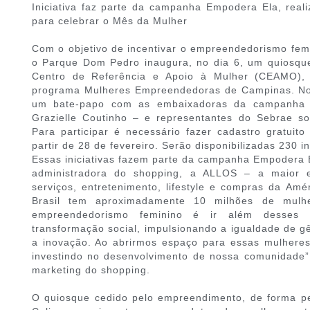
Iniciativa faz parte da campanha Empodera Ela, rea
para celebrar o Mês da Mulher
Com o objetivo de incentivar o empreendedorismo femi
o Parque Dom Pedro inaugura, no dia 6, um quiosque
Centro de Referência e Apoio à Mulher (CEAMO), 
programa Mulheres Empreendedoras de Campinas. No
um bate-papo com as embaixadoras da campanha –
Grazielle Coutinho – e representantes do Sebrae s
Para participar é necessário fazer cadastro gratuit
partir de 28 de fevereiro. Serão disponibilizadas 230 i
Essas iniciativas fazem parte da campanha Empodera E
administradora do shopping, a ALLOS – a maior e
serviços, entretenimento, lifestyle e compras da Am
Brasil tem aproximadamente 10 milhões de mulh
empreendedorismo feminino é ir além desses
transformação social, impulsionando a igualdade de g
a inovação. Ao abrirmos espaço para essas mulher
investindo no desenvolvimento de nossa comunidade”,
marketing do shopping.
O quiosque cedido pelo empreendimento, de forma pe