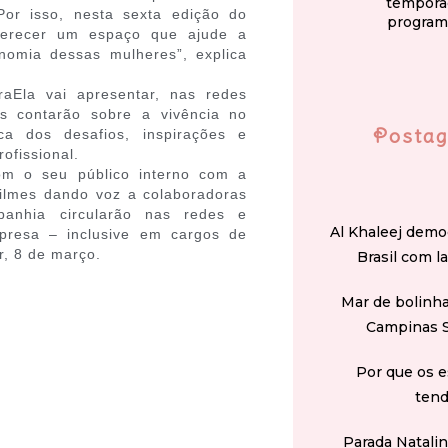
tempora
Por isso, nesta sexta edição do
program
oferecer um espaço que ajude a
onomia dessas mulheres”, explica
aEla vai apresentar, nas redes
ras contarão sobre a vivência no
Postag
a dos desafios, inspirações e
ofissional.
m o seu público interno com a
lmes dando voz a colaboradoras
anhia circularão nas redes e
Al Khaleej demo
mpresa – inclusive em cargos de
r, 8 de março.
Brasil com l
Mar de bolinha
Campinas 
Por que os e
tend
Parada Natali