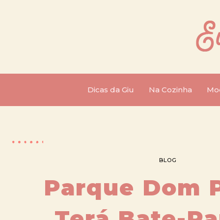
Dicas da Giu
Na Cozinha
Mo
BLOG
Parque Dom 
Terá Bate-Pa