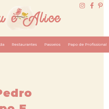
da
Restaurantes
Passeios
Papo de Profissional
Pedro
po E