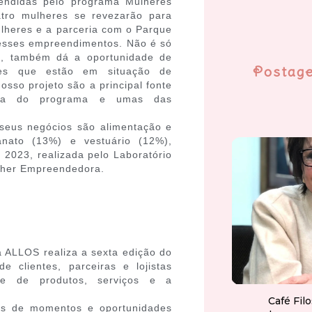
tendidas pelo programa Mulheres
tro mulheres se revezarão para
lheres e a parceria com o Parque
esses empreendimentos. Não é só
os, também dá a oportunidade de
Postag
res que estão em situação de
nosso projeto são a principal fonte
adora do programa e umas das
 seus negócios são alimentação e
anato (13%) e vestuário (12%),
2023, realizada pelo Laboratório
lher Empreendedora.
a ALLOS realiza a sexta edição do
 clientes, parceiras e lojistas
ade de produtos, serviços e a
Café Fil
res de momentos e oportunidades