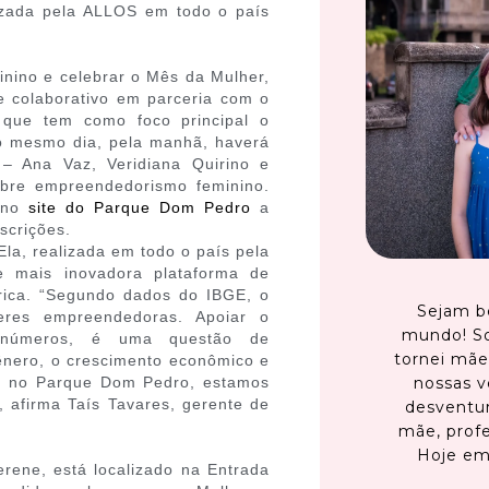
lizada pela ALLOS em todo o país
nino e celebrar o Mês da Mulher,
 colaborativo em parceria com o
que tem como foco principal o
 mesmo dia, pela manhã, haverá
 Ana Vaz, Veridiana Quirino e
obre empreendedorismo feminino.
o no
site do Parque Dom Pedro
a
nscrições.
la, realizada em todo o país pela
 mais inovadora plataforma de
érica. “Segundo dados do IBGE, o
Sejam b
eres empreendedoras. Apoiar o
mundo! S
 números, é uma questão de
tornei mãe
ênero, o crescimento econômico e
nossas v
es no Parque Dom Pedro, estamos
 afirma Taís Tavares, gerente de
desventur
mãe, profe
Hoje em
rene, está localizado na Entrada