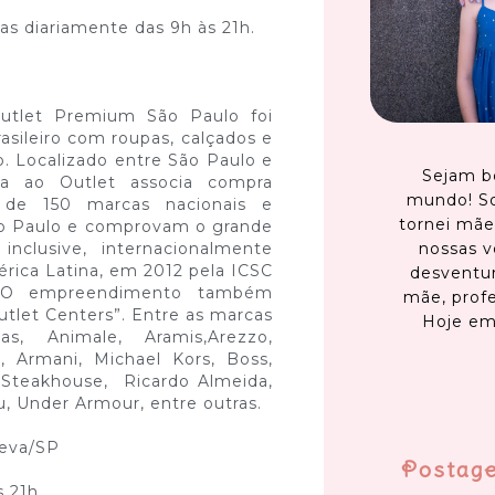
as diariamente das 9h às 21h.
utlet Premium São Paulo foi
sileiro com roupas, calçados e
. Localizado entre São Paulo e
Sejam b
da ao Outlet associa compra
mundo! S
 de 150 marcas nacionais e
tornei mãe
ão Paulo e comprovam o grande
nossas v
nclusive, internacionalmente
rica Latina, em 2012 pela ICSC
desventur
 O empreendimento também
mãe, profe
tlet Centers”. Entre as marcas
Hoje em
s, Animale, Aramis,Arezzo,
m, Armani, Michael Kors, Boss,
k Steakhouse, Ricardo Almeida,
u, Under Armour, entre outras.
peva/SP
Postag
s 21h