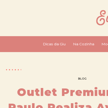
Dicas da Giu
Na Cozinha
Mo
BLOG
Outlet Premi
Paulo Realiza A