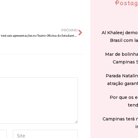
Postag
PRÓXIMO
Al Khaleej demo
“Insignificância” terá seis apresentações no Teatro Oficina do Estudante, em Campinas
Brasil com l
Mar de bolinha
Campinas 
Parada Natali
atração garan
Por que os e
tend
Campinas terá 
i