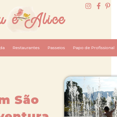
da
Restaurantes
Passeios
Papo de Profissional
um São
ventura