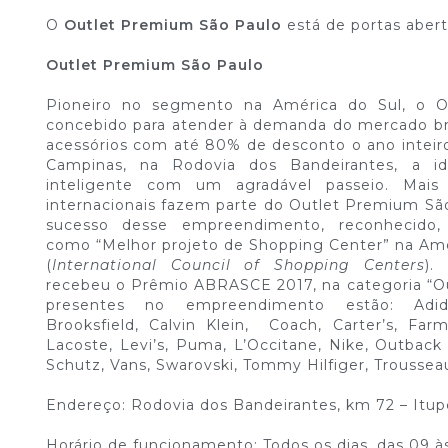
O
Outlet Premium São Paulo
está de portas abert
Outlet Premium São Paulo
Pioneiro no segmento na América do Sul, o O
concebido para atender à demanda do mercado bra
acessórios com até 80% de desconto o ano inteiro
Campinas, na Rodovia dos Bandeirantes, a i
inteligente com um agradável passeio. Mais
internacionais fazem parte do Outlet Premium S
sucesso desse empreendimento, reconhecido, i
como “Melhor projeto de Shopping Center” na Amé
(
International Council of Shopping Centers
).
recebeu o Prêmio ABRASCE 2017, na categoria “Ou
presentes no empreendimento estão: Adida
Brooksfield, Calvin Klein, Coach, Carter’s, Far
Lacoste, Levi’s, Puma, L’Occitane, Nike, Outbac
Schutz, Vans, Swarovski, Tommy Hilfiger, Troussea
Endereço: Rodovia dos Bandeirantes, km 72 – Itu
Horário de funcionamento: Todos os dias, das 09 à