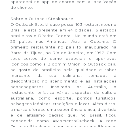
aparecerá no app de acordo com a localização
do cliente.
Sobre o Outback Steakhouse
O Outback Steakhouse possui 103 restaurantes no
Brasil e está presente em 44 cidades, 16 estados
brasileiros e Distrito Federal. No mundo está em
23 países nas Américas, Ásia e Oceania. O
primeiro restaurante no país foi inaugurado na
Barra da Tijuca, no Rio de Janeiro, em 1997. Com
seus cortes de carne especiais e aperitivos
icônicos como a Bloomin’ Onion, o Outback caiu
no gosto do brasileiro pela qualidade e sabor
marcante da sua culinária, somados à
descontração no atendimento e às instalações
aconchegantes. Inspirado na Austrália, o
restaurante enfatiza vários aspectos da cultura
australiana, como esporte, pontos turísticos,
paisagens icônicas, tradições e lazer. Além disso,
a marca oferece uma experiência única, divertida
e de altíssimo padrão que, no Brasil, ficou
conhecida como #MomentoOutback. A rede
Outback Steakhouse pertence ao grupo Bloomin’