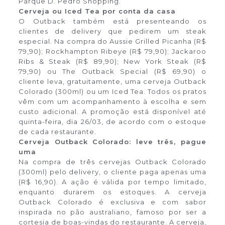
Parque D. Pedro Shopping.
Cerveja ou Iced Tea por conta da casa
O Outback também está presenteando os
clientes de delivery que pedirem um steak
especial. Na compra do Aussie Grilled Picanha (R$
79,90); Rockhampton Ribeye (R$ 79,90); Jackaroo
Ribs & Steak (R$ 89,90); New York Steak (R$
79,90) ou The Outback Special (R$ 69,90) o
cliente leva, gratuitamente, uma cerveja Outback
Colorado (300ml) ou um Iced Tea. Todos os pratos
vêm com um acompanhamento à escolha e sem
custo adicional. A promoção está disponível até
quinta-feira, dia 26/03, de acordo com o estoque
de cada restaurante.
Cerveja Outback Colorado: leve três, pague
uma
Na compra de três cervejas Outback Colorado
(300ml) pelo delivery, o cliente paga apenas uma
(R$ 16,90). A ação é válida por tempo limitado,
enquanto durarem os estoques. A cerveja
Outback Colorado é exclusiva e com sabor
inspirada no pão australiano, famoso por ser a
cortesia de boas-vindas do restaurante. A cerveja,