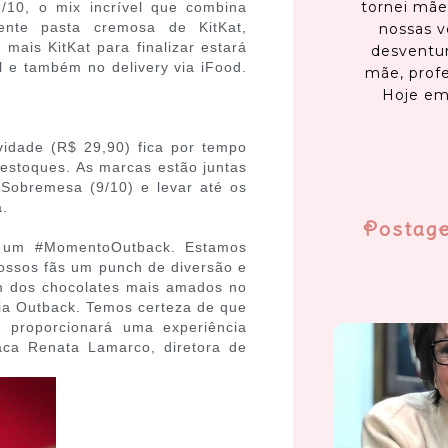
tornei mãe
6/10, o mix incrível que combina
ente pasta cremosa de KitKat,
nossas v
mais KitKat para finalizar estará
desventur
l e também no delivery via iFood.
mãe, profe
Hoje em
vidade (R$ 29,90) fica por tempo
estoques. As marcas estão juntas
Sobremesa (9/10) e levar até os
a.
Postag
 um #MomentoOutback. Estamos
ossos fãs um punch de diversão e
m dos chocolates mais amados no
ia Outback. Temos certeza de que
 proporcionará uma experiência
aca Renata Lamarco, diretora de