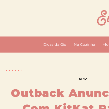
Dicas da Giu
Na Cozinha
Mo
BLOG
Outback Anunc
Com KitKat P