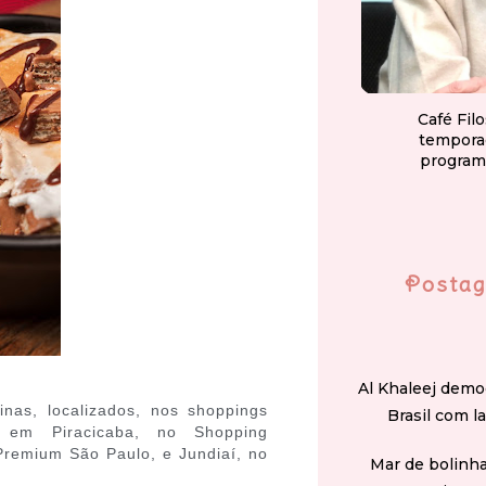
Café Fil
tempora
program
Postag
Al Khaleej demo
nas, localizados, nos shoppings
Brasil com l
 em Piracicaba, no Shopping
Premium São Paulo, e Jundiaí, no
Mar de bolinha