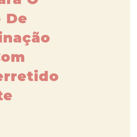
 De
inação
Com
rretido
te