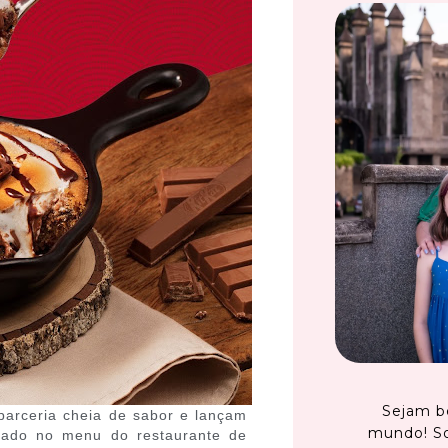
Sejam b
arceria cheia de sabor e lançam
mundo! S
itado no menu do restaurante de