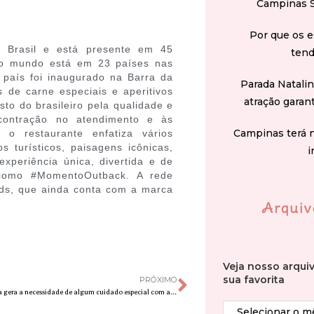
Campinas 
Por que os e
 Brasil e está presente em 45
tend
. No mundo está em 23 países nas
 país foi inaugurado na Barra da
Parada Natali
 de carne especiais e aperitivos
atração garan
to do brasileiro pela qualidade e
contração no atendimento e às
Campinas terá 
, o restaurante enfatiza vários
s turísticos, paisagens icônicas,
i
xperiência única, divertida e de
a como #MomentoOutback. A rede
ds, que ainda conta com a marca
Arquiv
Veja nosso arqui
sua favorita
PRÓXIMO
O uso da máscara gera a necessidade de algum cuidado especial com a pele do rosto?