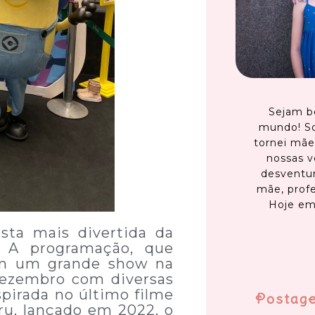
Sejam b
mundo! S
tornei mãe
nossas v
desventur
mãe, profe
Hoje em
sta mais divertida da
. A programação, que
om um grande show na
dezembro com diversas
spirada no último filme
Postag
ru, lançado em 2022, o