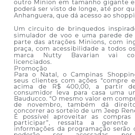
outro Minion em tamanho gigante es
poderá ser visto de longe, até por 
Anhanguera, que dá acesso ao shoppin
Um circuito de brinquedos inspira
simulador de voo e uma parede de 
parte das atrações Minions, com in
praça, com acessibilidade a todos o
marca Nutty Bavarian vai come
licenciados.
Promoção
Para o Natal, o Campinas Shoppi
seus clientes com ações “compre 
acima de R$ 400,00, a partir d
consumidor leva para casa uma u
Bauducco. “O mesmo valor em compras
de novembro, também dá direi
concorrer ao sorteio de um Jeep Ren
É possível aproveitar as compras
participar”, ressalta a gerent
informações da programação serão 
poderão ser acessadas po