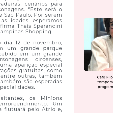
adeiras, cenários para
sonagens. “Este será o
e São Paulo. Por serem
as idades, esperamos
afirma Thaís Sperancini
Campinas Shopping.
o dia 12 de novembro,
m um grande parque
recebido em um grande
onagens circenses,
uma aparição especial
rações gratuitas, como
, entre outras, também
Café Fil
 também são esperadas
tempora
pecialidades.
program
itantes, os Minions
empreendimento. Um
 flutuará pelo Átrio e,