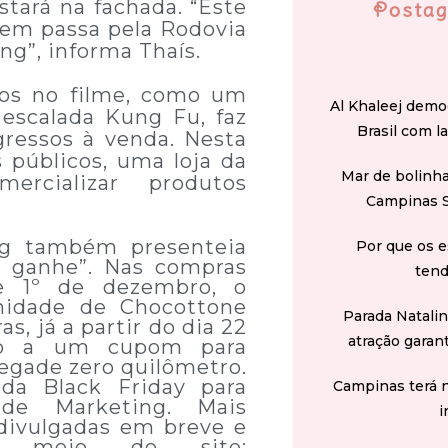
tará na fachada. “Este
Postag
quem passa pela Rodovia
g”, informa Thaís.
dos no filme, como um
Al Khaleej demo
escalada Kung Fu, faz
Brasil com l
gressos à venda. Nesta
s públicos, uma loja da
Mar de bolinha
rcializar produtos
Campinas 
ng também presenteia
Por que os e
e ganhe”. Nas compras
tend
e 1º de dezembro, o
nidade de Chocottone
Parada Natali
, já a partir do dia 22
atração garan
to a um cupom para
egade zero quilômetro.
 da Black Friday para
Campinas terá 
e de Marketing. Mais
i
divulgadas em breve e
r meio do site: