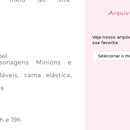
Arquiv
Veja nosso arqui
sua favorita
oel
rsonagens Minions e
láveis, cama elástica,
es
8h e 19h