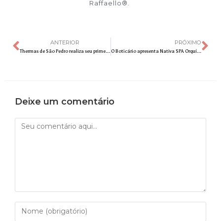
Raffaello®.
ANTERIOR
PRÓXIMO
Thermas de São Pedro realiza seu primeiro Halloween temático com atrações interativas para toda a família
O Boticário apresenta Nativa SPA Orquídea Lumière, com iluminador corporal inédito e ação que mantém a pele iluminada por até 10 horas¹
Deixe um comentário