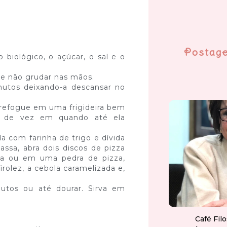
Postag
biológico, o açúcar, o sal e o
a e não grudar nas mãos.
nutos deixando-a descansar no
s refogue em uma frigideira bem
a de vez em quando até ela
a com farinha de trigo e dívida
ssa, abra dois discos de pizza
ra ou em uma pedra de pizza,
rolez, a cebola caramelizada e,
utos ou até dourar. Sirva em
Café Fil