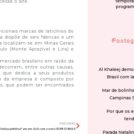
tempora
cesse o site
program
cionais marcas de laticínios do
a dispõe de seis fábricas e um
Postag
as localizam-se em Minas Gerais
ulo (Monte Aprazível e Lins) e
mercado brasileiro em razão da
 decorrem, entre outras causas,
Al Khaleej demo
o que dedica a seus produtos
Brasil com l
lio da empresa é composto por
Us, que podem ser encontrados
Mar de bolinha
Campinas 
Por que os e
tend
PRÓXIMO
Unhas perfeitas* em um click com o novo ISDIN SI-NAILS
Parada Natali