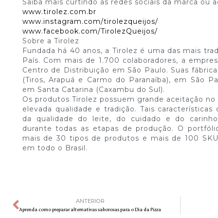
Saiba mais curtindo as redes sociais da marca ou a
www.tirolez.com.br
www.instagram.com/tirolezqueijos/
www.facebook.com/TirolezQueijos/
Sobre a Tirolez
Fundada há 40 anos, a Tirolez é uma das mais tradi
País. Com mais de 1.700 colaboradores, a empres
Centro de Distribuição em São Paulo. Suas fábric
(Tiros, Arapuá e Carmo do Paranaíba), em São Pa
em Santa Catarina (Caxambu do Sul).
Os produtos Tirolez possuem grande aceitação no 
elevada qualidade e tradição. Tais características
da qualidade do leite, do cuidado e do carinh
durante todas as etapas de produção. O portfó
mais de 30 tipos de produtos e mais de 100 SK
em todo o Brasil.
ANTERIOR
Aprenda como preparar alternativas saborosas para o Dia da Pizza