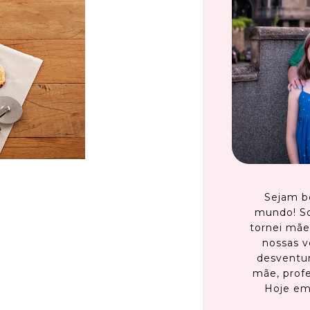
Sejam b
mundo! S
tornei mãe
nossas v
desventur
mãe, profe
Hoje em