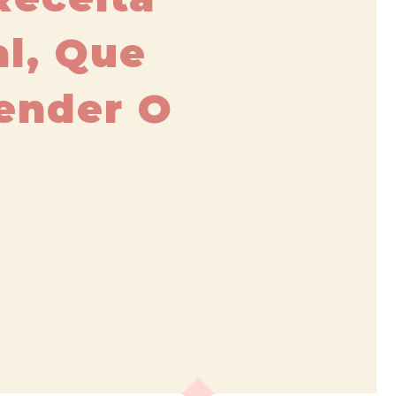
al, Que
ender O