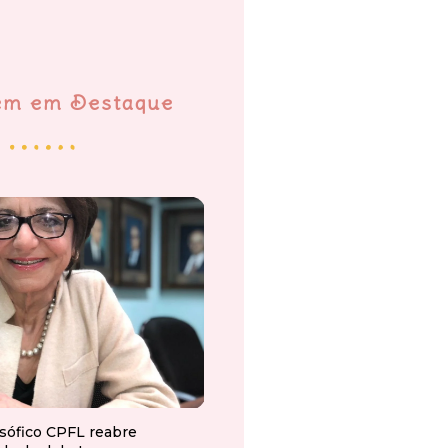
em em Destaque
osófico CPFL reabre