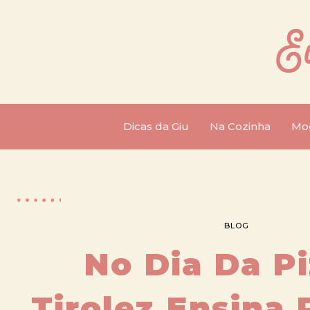
Dicas da Giu
Na Cozinha
Mo
BLOG
No Dia Da Pi
Tirolez Ensina 