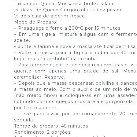
1 xícara de Queijo Mussarela Tirolez ralado
½ xícara de Queijo Gorgonzola Tirolez picado
¼ de xícara de alecrim fresco
Modo de Preparo:
– Preaqueça o forno a 200ºC por 15 minutos.
– Em uma tigela, misture a água com o fermento 
azeite.
– Junte a farinha e sove a massa até ficar bem lis
– Volte a massa para a tigela e cubra por 30 mi
lugar mais “quentinho” da cozinha.
– Para o recheio, corte a cebola roxa em tiras e a
quente com apenas uma pitada de sal. Mex
caramelizar. Reserve.
– Depois que a massa descansar, polvilhe a bancad
a massa ao meio. Com o auxílio de um rolo de ma
(não muito finos) e coloque-as em uma assadei
cobrindo com os queijos mussarela e gorgonzola Ti
por fim, o alecrim.
– Leve para assar por aproximadamente 20 min
seguida.
Tempo de preparo: 45 minutos
Rendimento: 2 porções