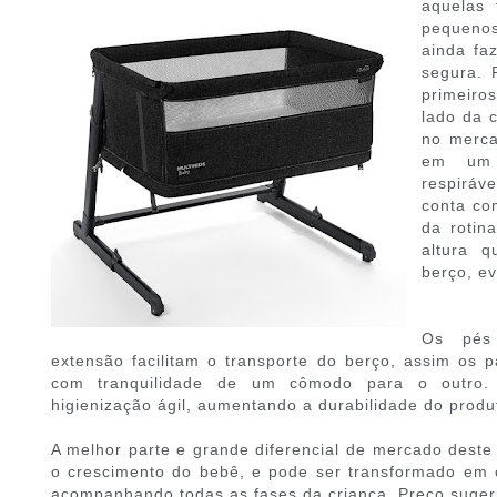
aquelas 
pequenos
ainda fa
segura. 
primeiro
lado da 
no merca
em um 
respiráv
conta com
da rotin
altura q
berço, ev
Os pés 
extensão facilitam o transporte do berço, assim os
com tranquilidade de um cômodo para o outro. 
higienização ágil, aumentando a durabilidade do produ
A melhor parte e grande diferencial de mercado dest
o crescimento do bebê, e pode ser transformado em 
acompanhando todas as fases da criança. Preço suger