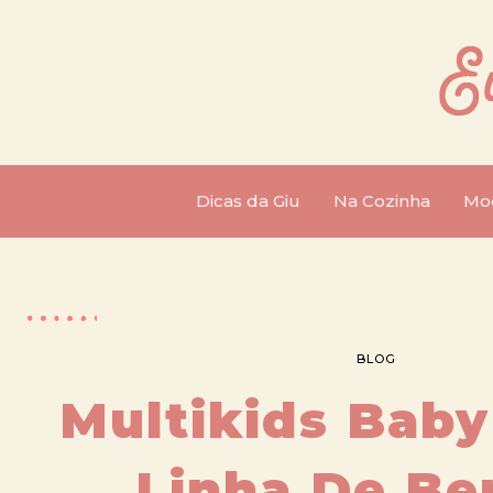
Dicas da Giu
Na Cozinha
Mo
BLOG
Multikids Baby
Linha De Be