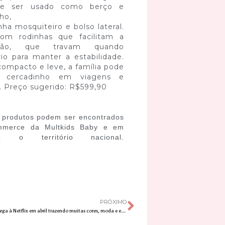
de ser usado como berço e
ho,
a mosquiteiro e bolso lateral.
om rodinhas que facilitam a
ção, que travam quando
io para manter a estabilidade.
compacto e leve, a família pode
o cercadinho em viagens e
. Preço sugerido: R$599,90
 produtos podem ser encontrados
mmerce da Multkids Baby e em
 território nacional.
PRÓXIMO
Rainbow High chega à Netflix em abril trazendo muitas cores, moda e estilo!