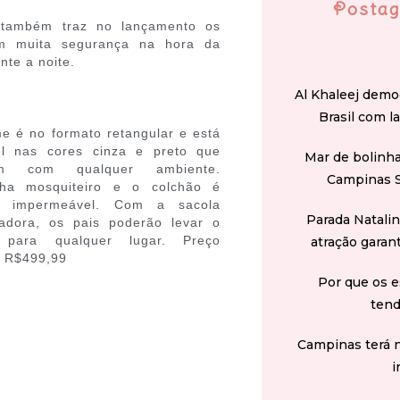
Postag
 também traz no lançamento os
em muita segurança na hora da
nte a noite.
Al Khaleej demo
Brasil com l
me é no formato retangular e está
el nas cores cinza e preto que
Mar de bolinha
am com qualquer ambiente.
Campinas 
ha mosquiteiro e o colchão é
 impermeável. Com a sacola
Parada Natali
tadora, os pais poderão levar o
 para qualquer lugar. Preço
atração garan
: R$499,99
Por que os e
tend
Campinas terá 
i