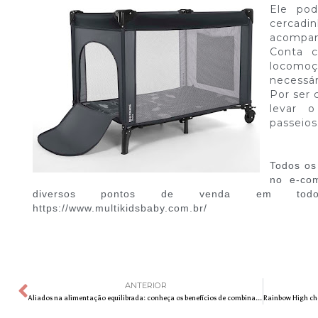
Ele po
cercadin
acompanh
Conta c
locomo
necessár
Por ser 
levar 
passeios
Todos os
no e-co
diversos pontos de venda em todo o
https://www.multikidsbaby.com.br/
ANTERIOR
Aliados na alimentação equilibrada: conheça os benefícios de combinar temperos com alimentos umami