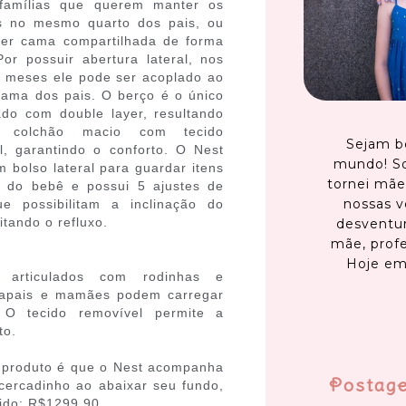
famílias que querem manter os
 no mesmo quarto dos pais, ou
zer cama compartilhada de forma
Por possuir abertura lateral, nos
s meses ele pode ser acoplado ao
cama dos pais. O berço é o único
do com double layer, resultando
colchão macio com tecido
Sejam b
el, garantindo o conforto. O Nest
mundo! S
 bolso lateral para guardar itens
tornei mãe
a do bebê e possui 5 ajustes de
nossas v
ue possibilitam a inclinação do
itando o refluxo.
desventur
mãe, profe
Hoje em
articulados com rodinhas e
 papais e mamães podem carregar
O tecido removível permite a
to.
e produto é que o Nest acompanha
Postag
cercadinho ao abaixar seu fundo,
ido: R$1299,90