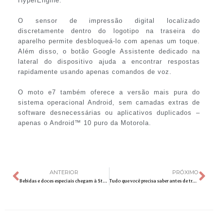
HyperEngine.
O sensor de impressão digital localizado
discretamente dentro do logotipo na traseira do
aparelho permite desbloqueá-lo com apenas um toque.
Além disso, o botão Google Assistente dedicado na
lateral do dispositivo ajuda a encontrar respostas
rapidamente usando apenas comandos de voz.
O moto e7 também oferece a versão mais pura do
sistema operacional Android, sem camadas extras de
software desnecessárias ou aplicativos duplicados –
apenas o Android™ 10 puro da Motorola.
ANTERIOR
PRÓXIMO
Bebidas e doces especiais chegam à Starbucks® para celebrar a magia do Natal
Tudo que você precisa saber antes de trocar de anticoncepcional