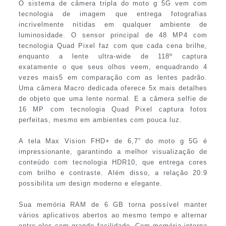
O sistema de câmera tripla do moto g 5G vem com
tecnologia de imagem que entrega fotografias
incrivelmente nítidas em qualquer ambiente de
luminosidade. O sensor principal de 48 MP4 com
tecnologia Quad Pixel faz com que cada cena brilhe,
enquanto a lente ultra-wide de 118º captura
exatamente o que seus olhos veem, enquadrando 4
vezes mais5 em comparação com as lentes padrão.
Uma câmera Macro dedicada oferece 5x mais detalhes
de objeto que uma lente normal. E a câmera selfie de
16 MP com tecnologia Quad Pixel captura fotos
perfeitas, mesmo em ambientes com pouca luz.
A tela Max Vision FHD+ de 6,7” do moto g 5G é
impressionante, garantindo a melhor visualização de
conteúdo com tecnologia HDR10, que entrega cores
com brilho e contraste. Além disso, a relação 20:9
possibilita um design moderno e elegante.
Sua memória RAM de 6 GB torna possível manter
vários aplicativos abertos ao mesmo tempo e alternar
entre eles com grande facilidade. Com memória interna