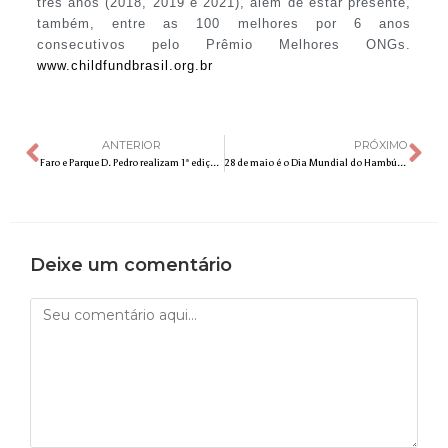
três anos (2018, 2019 e 2021), além de estar presente,
também, entre as 100 melhores por 6 anos
consecutivos pelo Prêmio Melhores ONGs.
www.childfundbrasil.org.br
ANTERIOR
PRÓXIMO
Faro e Parque D. Pedro realizam 1ª edição do Festival Junino
28 de maio é o Dia Mundial do Hambúrguer: conheça a história dessa delícia
Deixe um comentário