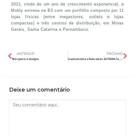
2021, vindo de um ano de crescimento exponencial, a
Mobly estreou na B3 com um portfólio composto por 11
lojas físicas (entre megastores, outlets e lojas
compactas) e três centros de distribuição, em Minas
Gerais, Santa Catarina e Pernambuco.
ANTERIOR
PRÓXIMO
Não perca a energia
Gastronomia e bem-estar: dōTERRA lança kit com 10 óleos essenciais da linha Aroma Natural para preparo de receitas
Deixe um comentário