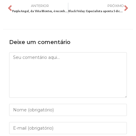
ANTERIOR
PRÓXIMO
Purple Angel, da Viña Montes, é reconhecido como um dos 100 melhores vinhos do mundo
Black Friday: Especialista aponta 5 dicas sobre como aproveitar as promoções e evitar fraudes on-line
Deixe um comentário