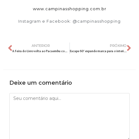
www.campinasshopping.com.br
Instagram e Facebook: @campinasshopping
ANTERIOR
PRÓXIMO
A Feira do Livro volta ao Pacaembu com mais dias, mais palcos e mais autores
Escape 60′ expande marca para o interior e inaugura unidade em Campinas
Deixe um comentário