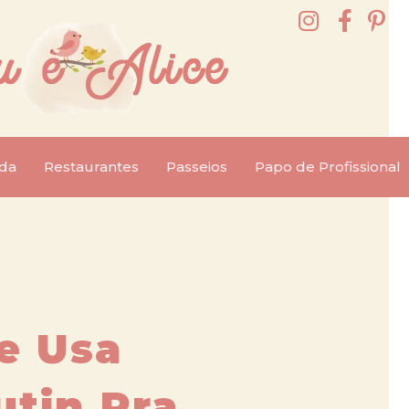
da
Restaurantes
Passeios
Papo de Profissional
e Usa
utin Pra