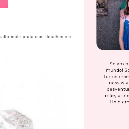
salto mule prata com detalhes em
Sejam b
mundo! S
tornei mãe
nossas v
desventur
mãe, profe
Hoje em