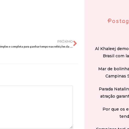
Postag
PRÓXIMO
Aprenda receita simples e completa para ganhar tempo nas refeições da semana
Al Khaleej demo
Brasil com l
Mar de bolinha
Campinas 
Parada Natali
atração garan
Por que os e
tend