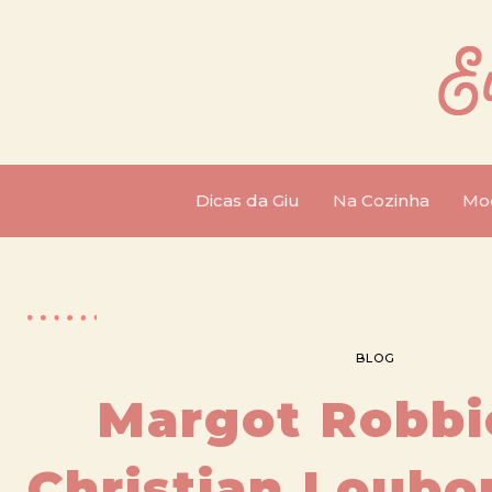
Dicas da Giu
Na Cozinha
Mo
BLOG
Margot Robbi
Christian Loubo