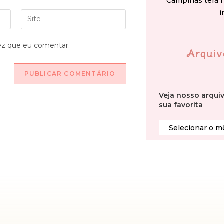
Campinas terá 
i
ez que eu comentar.
Arquiv
Veja nosso arqui
sua favorita