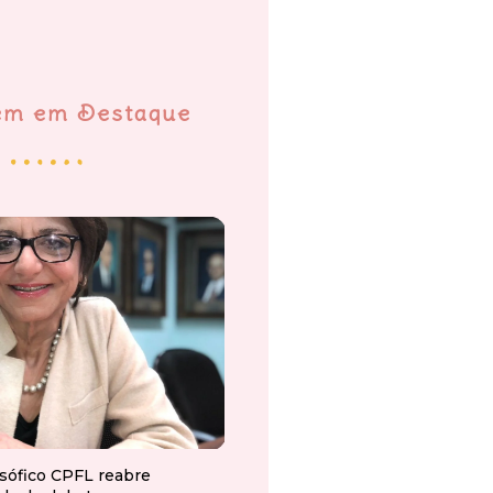
em em Destaque
osófico CPFL reabre