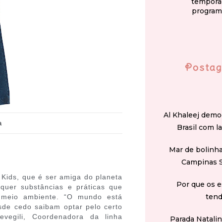
tempora
program
Postag
Al Khaleej demo
a
Brasil com l
Mar de bolinha
Campinas 
ids, que é ser amiga do planeta
Por que os e
quer substâncias e práticas que
tend
 meio ambiente. “O mundo está
de cedo saibam optar pelo certo
vegili, Coordenadora da linha
Parada Natali