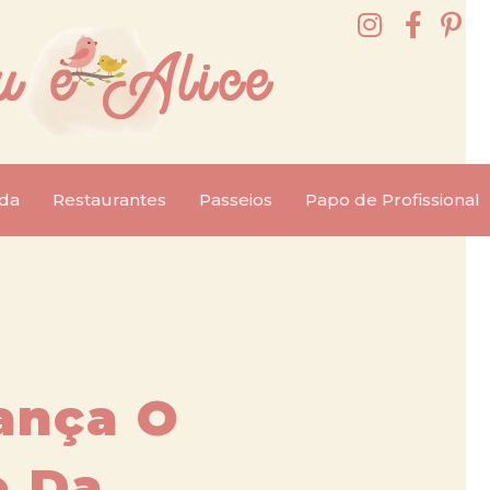
da
Restaurantes
Passeios
Papo de Profissional
ança O
o Da