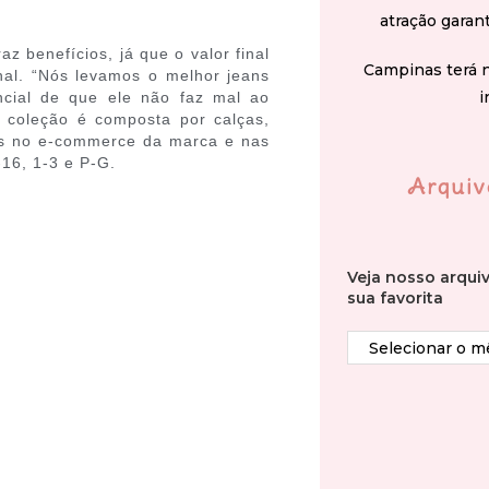
atração garan
z benefícios, já que o valor final
Campinas terá 
al. “Nós levamos o melhor jeans
i
ncial de que ele não faz mal ao
a coleção é composta por calças,
veis no e-commerce da marca e nas
-16, 1-3 e P-G.
Arquiv
Veja nosso arqui
sua favorita