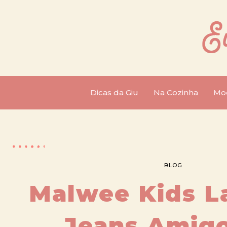
Dicas da Giu
Na Cozinha
Mo
BLOG
Malwee Kids L
Jeans Amig