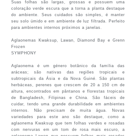
Suas folhas são largas, grossas e possuem uma
coloração verde escura que a torna a planta destaque
do ambiente. Seus cuidados são simples, é manter
seu solo úmido e em ambiente de luz filtrada. Perfeito
para ambientes internos próximos a janelas.
Aglaonemas Kwaksup, Lawan, Diamond Bay e Grenn
Frozen
SYMPHONY
Aglaonema é um género botânico da família das
aráceas; são nativas das regiões tropicais e
subtropicais da Ásia e da Nova Guiné. São plantas
herbáceas, perenes que crescem de 20 a 150 cm de
altura, encontrados em pântanos e florestas tropicais
de Bangladesh, Filipinas e China. São fáceis de
cuidar, tendo uma grande durabilidade em ambientes
internos. Não precisam de muita água. Novas
variedades para este ano são destaque, como a
aglaonema Kwaksup que tem folhas verdes e rosadas
com nervuras em um tom de rosa mais escuro, a
aglaonema Lawan que possuem folhas mais rosadas