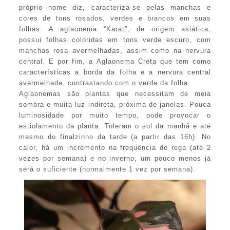
próprio nome diz, caracteriza-se pelas manchas e
cores de tons rosados, verdes e brancos em suas
folhas. A aglaonema “Karat”, de origem asiática,
possui folhas coloridas em tons verde escuro, com
manchas rosa avermelhadas, assim como na nervura
central. E por fim, a Aglaonema Creta que tem como
características a borda da folha e a nervura central
avermelhada, contrastando com o verde da folha.
Aglaonemas são plantas que necessitam de meia
sombra e muita luz indireta, próxima de janelas. Pouca
luminosidade por muito tempo, pode provocar o
estiolamento da planta. Toleram o sol da manhã e até
mesmo do finalzinho da tarde (a partir das 16h). No
calor, há um incremento na frequência de rega (até 2
vezes por semana) e no inverno, um pouco menos já
será o suficiente (normalmente 1 vez por semana).