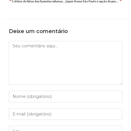
Colônia de férias das fazendas urbanas BeGreen é diversão garantida para a criançada
Japan House São Paulo é opção de passeio gratuito em janeiro
Deixe um comentário