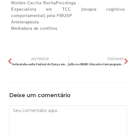
Minibio Cecília RochaPsicóloga
Especialista em TCC (terapia cognitiva
comportamental) pela FMUSP
Arteterapeuta
Mediadora de conflitos
ANTERIOR
PRÓXIMO
Indaiatuba sedia Festival de Dança em julho
Julho no MAM: Educativo tem programação voltada às férias escolares com oficinas artísticas e atividade em sinergia com a exposição Elementar
Deixe um comentário