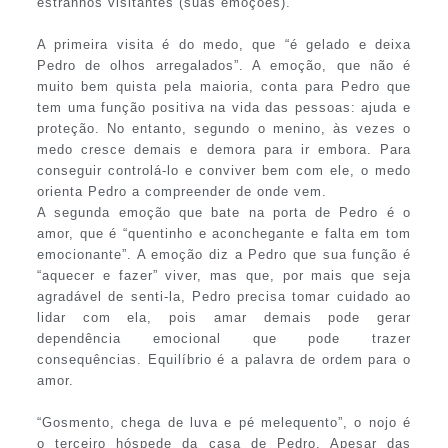
estranhos visitantes (suas emoções).
A primeira visita é do medo, que “é gelado e deixa
Pedro de olhos arregalados”. A emoção, que não é
muito bem quista pela maioria, conta para Pedro que
tem uma função positiva na vida das pessoas: ajuda e
proteção. No entanto, segundo o menino, às vezes o
medo cresce demais e demora para ir embora. Para
conseguir controlá-lo e conviver bem com ele, o medo
orienta Pedro a compreender de onde vem.
A segunda emoção que bate na porta de Pedro é o
amor, que é “quentinho e aconchegante e falta em tom
emocionante”. A emoção diz a Pedro que sua função é
“aquecer e fazer” viver, mas que, por mais que seja
agradável de senti-la, Pedro precisa tomar cuidado ao
lidar com ela, pois amar demais pode gerar
dependência emocional que pode trazer
consequências. Equilíbrio é a palavra de ordem para o
amor.
“Gosmento, chega de luva e pé melequento”, o nojo é
o terceiro hóspede da casa de Pedro. Apesar das