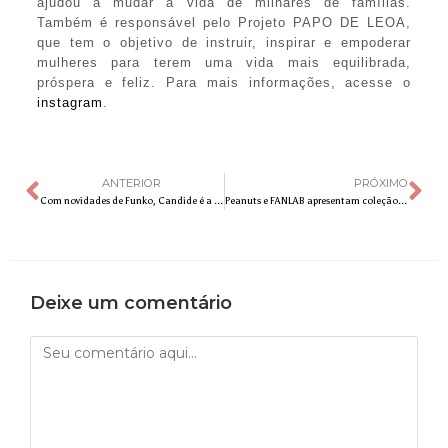
ajudou a mudar a vida de milhares de famílias.
Também é responsável pelo Projeto PAPO DE LEOA,
que tem o objetivo de instruir, inspirar e empoderar
mulheres para terem uma vida mais equilibrada,
próspera e feliz. Para mais informações, acesse o
instagram
.
ANTERIOR
PRÓXIMO
Com novidades de Funko, Candide é a “Fun House” da CCXP
Peanuts e FANLAB apresentam coleção exclusiva do Snoopy Astronauta na CCXP 2023
Deixe um comentário