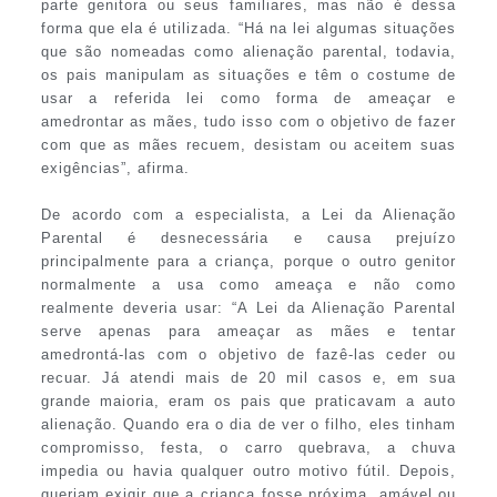
parte genitora ou seus familiares, mas não é dessa
forma que ela é utilizada. “Há na lei algumas situações
que são nomeadas como alienação parental, todavia,
os pais manipulam as situações e têm o costume de
usar a referida lei como forma de ameaçar e
amedrontar as mães, tudo isso com o objetivo de fazer
com que as mães recuem, desistam ou aceitem suas
exigências”, afirma.
De acordo com a especialista, a Lei da Alienação
Parental é desnecessária e causa prejuízo
principalmente para a criança, porque o outro genitor
normalmente a usa como ameaça e não como
realmente deveria usar: “A Lei da Alienação Parental
serve apenas para ameaçar as mães e tentar
amedrontá-las com o objetivo de fazê-las ceder ou
recuar. Já atendi mais de 20 mil casos e, em sua
grande maioria, eram os pais que praticavam a auto
alienação. Quando era o dia de ver o filho, eles tinham
compromisso, festa, o carro quebrava, a chuva
impedia ou havia qualquer outro motivo fútil. Depois,
queriam exigir que a criança fosse próxima, amável ou