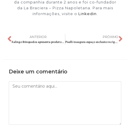
da companhia durante 2 anos e foi co-fundador
da La Braciera – Pizza Napoletana. Para mais
informações, visite o
Linkedin
.
ANTERIOR
PRÓXIMO
Xalingo Brinquedos apresenta produtos de Divertida Mente 2
Piselli inaugura espaço exclusivo no Iguatemi Campinas
Deixe um comentário