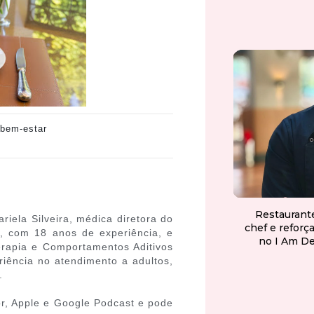
 bem-estar
Restaurant
riela Silveira, médica diretora do
chef e reforç
va, com 18 anos de experiência, e
no I Am D
erapia e Comportamentos Aditivos
riência no atendimento a adultos,
.
or, Apple e Google Podcast e pode