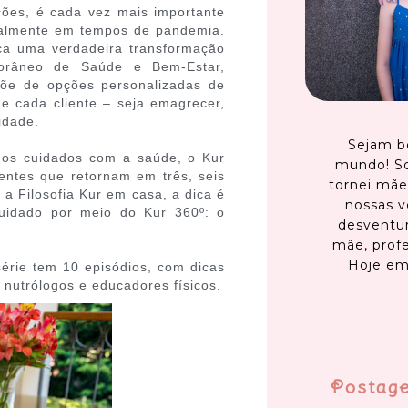
ções, é cada vez mais importante
ialmente em tempos de pandemia.
sca uma verdadeira transformação
orâneo de Saúde e Bem-Estar,
põe de opções personalizadas de
e cada cliente – seja emagrecer,
idade.
Sejam b
 os cuidados com a saúde, o Kur
mundo! S
ientes que retornam em três, seis
tornei mãe
a Filosofia Kur em casa, a dica é
nossas v
cuidado por meio do Kur 360º: o
desventur
mãe, profe
Hoje em
 série tem 10 episódios, com dicas
, nutrólogos e educadores físicos.
Postag