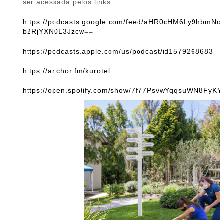
ser acessada pelos links:
https://podcasts.google.com/feed/aHR0cHM6Ly9h
b2RjYXN0L3Jzcw
==
https://podcasts.apple.com/us/podcast/id1579268683
https://anchor.fm/kurotel
https://open.spotify.com/show/7f77PsvwYqqsuWN8FyK