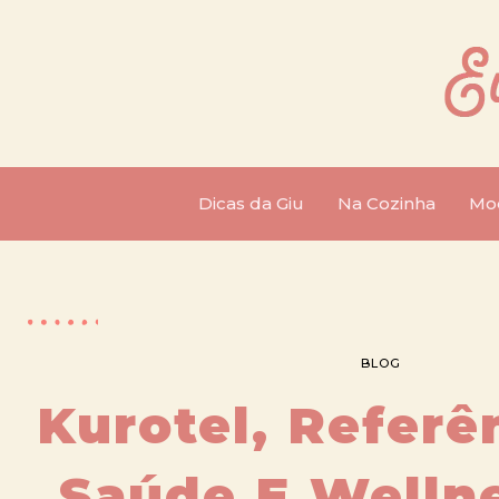
Dicas da Giu
Na Cozinha
Mo
BLOG
Kurotel, Referê
Saúde E Wellne