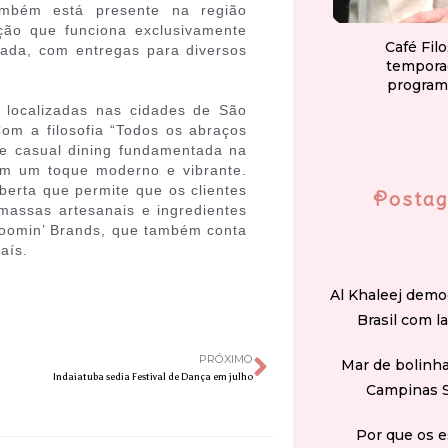
ambém está presente na região
ção que funciona exclusivamente
Café Fil
anada, com entregas para diversos
tempora
program
 localizadas nas cidades de São
Com a filosofia “Todos os abraços
de casual dining fundamentada na
om um toque moderno e vibrante.
aberta que permite que os clientes
Postag
assas artesanais e ingredientes
loomin’ Brands, que também conta
aís.
Al Khaleej demo
Brasil com l
PRÓXIMO
Mar de bolinha
Indaiatuba sedia Festival de Dança em julho
Campinas 
Por que os e