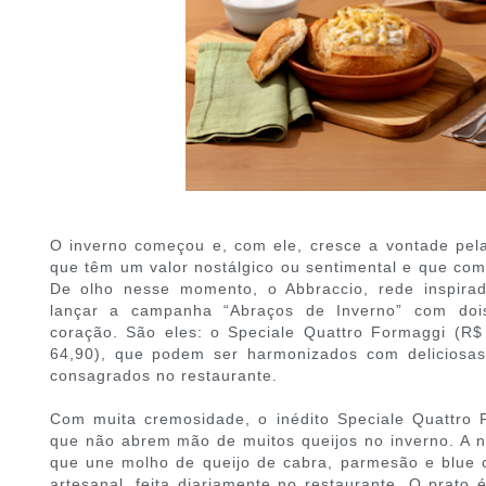
O inverno começou e, com ele, cresce a vontade pela
que têm um valor nostálgico ou sentimental e que co
De olho nesse momento, o Abbraccio, rede inspirada
lançar a campanha “Abraços de Inverno” com doi
coração. São eles: o Speciale Quattro Formaggi (R$
64,90), que podem ser harmonizados com deliciosas
consagrados no restaurante.
Com muita cremosidade, o inédito Speciale Quattro 
que não abrem mão de muitos queijos no inverno. A 
que une molho de queijo de cabra, parmesão e blu
artesanal, feita diariamente no restaurante. O prato 