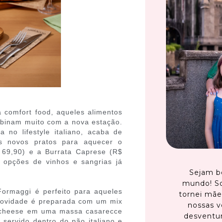
 comfort food, aqueles alimentos
mbinam muito com a nova estação.
 no lifestyle italiano, acaba de
s novos pratos para aquecer o
 69,90) e a Burrata Caprese (R$
 opções de vinhos e sangrias já
Sejam b
mundo! S
Formaggi é perfeito para aqueles
tornei mãe
novidade é preparada com um mix
nossas v
e cheese em uma massa casarecce
desventur
é servido dentro do pão italiano e