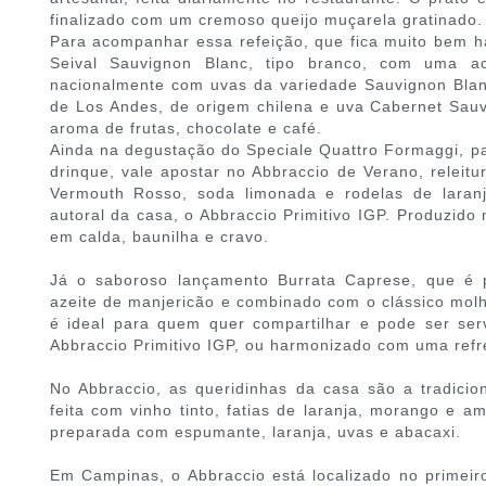
finalizado com um cremoso queijo muçarela gratinado.
Para acompanhar essa refeição, que fica muito bem h
Seival Sauvignon Blanc, tipo branco, com uma aci
nacionalmente com uvas da variedade Sauvignon Blanc
de Los Andes, de origem chilena e uva Cabernet Sau
aroma de frutas, chocolate e café.
Ainda na degustação do Speciale Quattro Formaggi, 
drinque, vale apostar no Abbraccio de Verano, releitu
Vermouth Rosso, soda limonada e rodelas de laran
autoral da casa, o Abbraccio Primitivo IGP. Produzido 
em calda, baunilha e cravo.
Já o saboroso lançamento Burrata Caprese, que é 
azeite de manjericão e combinado com o clássico mo
é ideal para quem quer compartilhar e pode ser s
Abbraccio Primitivo IGP, ou harmonizado com uma refr
No Abbraccio, as queridinhas da casa são a tradicio
feita com vinho tinto, fatias de laranja, morango e am
preparada com espumante, laranja, uvas e abacaxi.
Em Campinas, o Abbraccio está localizado no primeir