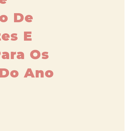
o De
es E
Para Os
 Do Ano