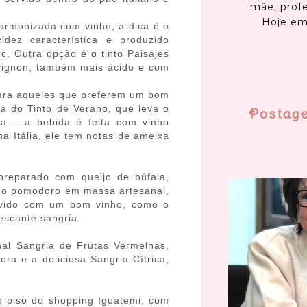
mãe, profe
Hoje em
armonizada com vinho, a dica é o
dez característica e produzido
. Outra opção é o tinto Paisajes
vignon, também mais ácido e com
para aqueles que preferem um bom
ra do Tinto de Verano, que leva o
Postag
ja – a bebida é feita com vinho
na Itália, ele tem notas de ameixa
preparado com queijo de búfala,
lho pomodoro em massa artesanal,
ervido com um bom vinho, como o
escante sangria.
nal Sangria de Frutas Vermelhas,
ora e a deliciosa Sangria Cítrica,
o piso do shopping Iguatemi, com