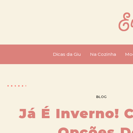
Dicas da Giu
Na Cozinha
Mo
BLOG
Já É Inverno! 
Opções D